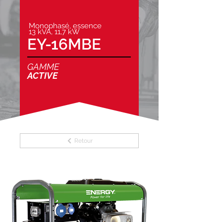
Monophasé, essence
13 kVA, 11,7 kW
EY-16MBE
GAMME
ACTIVE
Retour