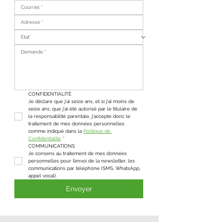
CONFIDENTIALITÉ
Je déclare que j'ai seize ans, et si j'ai moins de 
seize ans, que j'ai été autorisé par le titulaire de 
la responsabilité parentale, j'accepte donc le 
traitement de mes données personnelles 
comme indiqué dans la 
Politique de 
Confidentialité
*
COMMUNICATIONS
Je consens au traitement de mes données 
personnelles pour l’envoi de la newsletter, les 
communications par téléphone (SMS, WhatsApp, 
appel vocal).
Envoyer