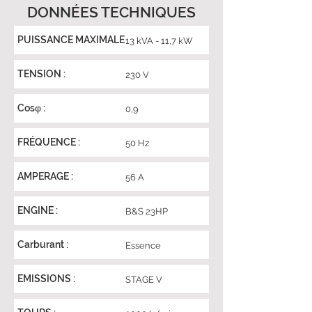
DONNÉES TECHNIQUES
PUISSANCE MAXIMALE
13 kVA - 11,7 kW
TENSION :
230 V
Cosφ :
0,9
FRÉQUENCE :
50 Hz
AMPERAGE :
56 A
ENGINE :
B&S 23HP
Carburant :
Essence
EMISSIONS :
STAGE V