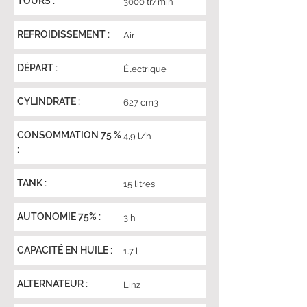
TOURS :
3000 tr/min
REFROIDISSEMENT :
Air
DÉPART :
Électrique
CYLINDRATE :
627 cm3
CONSOMMATION 75 %
4,9 l/h
:
TANK :
15 litres
AUTONOMIE 75% :
3 h
CAPACITÉ EN HUILE :
1.7 l
ALTERNATEUR :
Linz