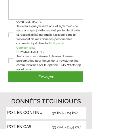
CONFIDENTIALITÉ
Je déclare que j'ai seize ans, et si j'ai moins de 
seize ans, que j'ai été autorisé par le titulaire de 
la responsabilité parentale, j'accepte donc le 
traitement de mes données personnelles 
comme indiqué dans la 
Politique de 
Confidentialité
*
COMMUNICATIONS
Je consens au traitement de mes données 
personnelles pour l’envoi de la newsletter, les 
communications par téléphone (SMS, WhatsApp, 
appel vocal).
Envoyer
DONNÉES TECHNIQUES
POT. EN CONTINU :
30 kVA - 24 kW
POT. EN CAS
33 kVA - 26,4 kW