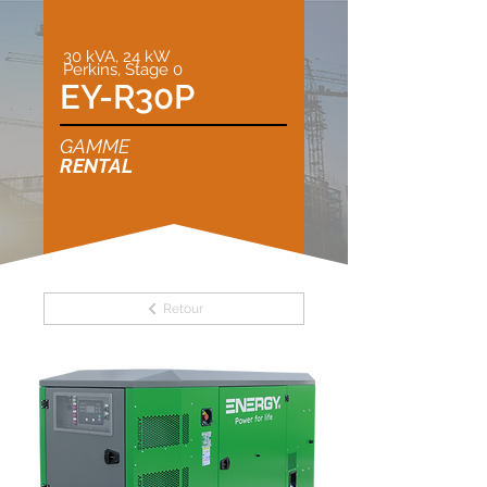
30 kVA, 24 kW
Perkins, Stage 0
EY-R30P
GAMME
RENTAL
Retour