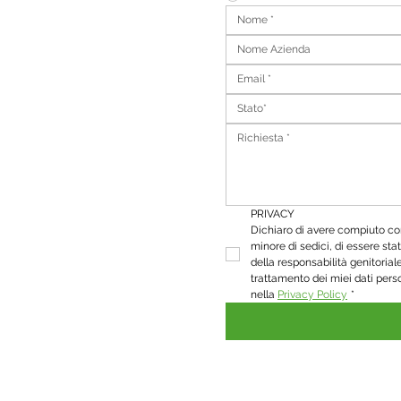
Stato*
PRIVACY
Dichiaro di avere compiuto com
minore di sedici, di essere stat
della responsabilità genitorial
trattamento dei miei dati pers
nella 
Privacy Policy
*