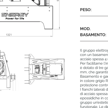
PESO:
MOD.
BASAMENTO:
Il gruppo elettro
con un basamento
acciaio spessa 4 
Per facilitarne l'i
è dotato di tre g
mm, che garantis
Basamento e ganc
in colore grigio
protezione contro
I fianchi laterali
di acciaio spessa
epossidiche in c
gruppo un’esteti
funzionale. Le d