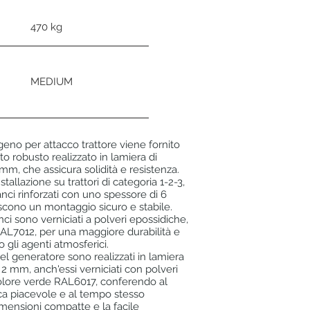
470 kg
MEDIUM
geno per attacco trattore viene fornito
 robusto realizzato in lamiera di
mm, che assicura solidità e resistenza.
nstallazione su trattori di categoria 1-2-3,
anci rinforzati con uno spessore di 6
cono un montaggio sicuro e stabile.
i sono verniciati a polveri epossidiche,
 RAL7012, per una maggiore durabilità e
 gli agenti atmosferici.
 del generatore sono realizzati in lamiera
 2 mm, anch'essi verniciati con polveri
olore verde RAL6017, conferendo al
ca piacevole e al tempo stesso
imensioni compatte e la facile