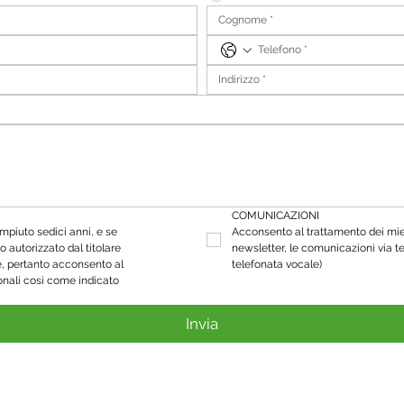
COMUNICAZIONI
piuto sedici anni, e se 
Acconsento al trattamento dei miei d
o autorizzato dal titolare 
newsletter, le comunicazioni via t
e, pertanto acconsento al 
telefonata vocale)
onali così come indicato 
Invia