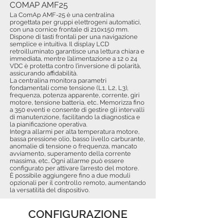
COMAP AMF25
La ComAp AMF-25 è una centralina
progettata per gruppi elettrogeni automatici,
con una cornice frontale di 210x150 mm.
Dispone di tasti frontali per una navigazione
semplice e intuitiva. Il display LCD
retroilluminato garantisce una lettura chiara e
immediata, mentre l’alimentazione a 12 o 24
VDC è protetta contro l’inversione di polarità,
assicurando affidabilità.
La centralina monitora parametri
fondamentali come tensione (L1, L2, L3),
frequenza, potenza apparente, corrente, giri
motore, tensione batteria, etc.. Memorizza fino
a 350 eventi e consente di gestire gli intervalli
di manutenzione, facilitando la diagnostica e
la pianificazione operativa.
Integra allarmi per alta temperatura motore,
bassa pressione olio, basso livello carburante,
anomalie di tensione o frequenza, mancato
avviamento, superamento della corrente
massima, etc.. Ogni allarme può essere
configurato per attivare l’arresto del motore.
È possibile aggiungere fino a due moduli
opzionali per il controllo remoto, aumentando
la versatilità del dispositivo.
CONFIGURAZIONE