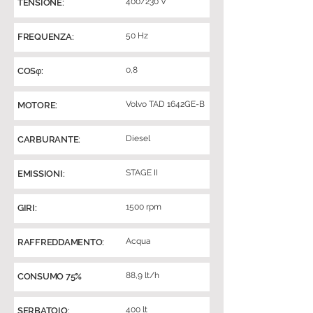
400/230 V
TENSIONE:
50 Hz
FREQUENZA:
0,8
COSφ:
Volvo TAD 1642GE-B
MOTORE:
Diesel
CARBURANTE:
STAGE II
EMISSIONI:
1500 rpm
GIRI:
Acqua
RAFFREDDAMENTO:
88,9 lt/h
CONSUMO 75%
400 lt
SERBATOIO: