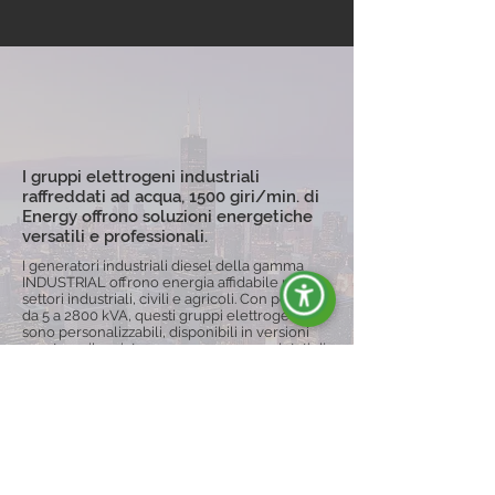
I gruppi elettrogeni industriali
raffreddati ad acqua, 1500 giri/min. di
Energy offrono soluzioni energetiche
versatili e professionali.
I generatori industriali diesel della gamma
INDUSTRIAL offrono energia affidabile per
settori industriali, civili e agricoli. Con potenze
da 5 a 2800 kVA, questi gruppi elettrogeni
sono personalizzabili, disponibili in versioni
aperte o silenziate, e possono essere dotati di
carrelli per una maggiore mobilità,
garantendo continuità operativa anche in
condizioni difficili.
Esplora la Gamma