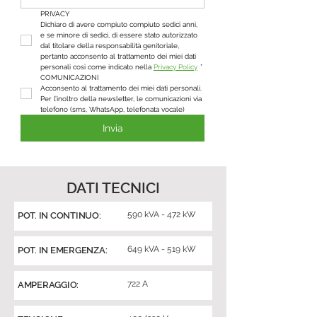
PRIVACY
Dichiaro di avere compiuto compiuto sedici anni, 
e se minore di sedici, di essere stato autorizzato 
dal titolare della responsabilità genitoriale, 
pertanto acconsento al trattamento dei miei dati 
personali così come indicato nella 
Privacy Policy
*
COMUNICAZIONI
Acconsento al trattamento dei miei dati personali. 
Per l’inoltro della newsletter, le comunicazioni via 
telefono (sms, WhatsApp, telefonata vocale)
Invia
DATI TECNICI
590 kVA - 472 kW
POT. IN CONTINUO:
649 kVA - 519 kW
POT. IN EMERGENZA:
722 A
AMPERAGGIO: