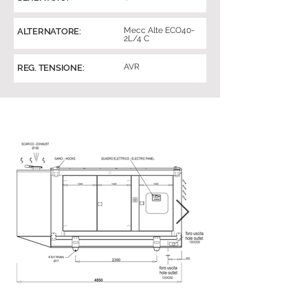
Mecc Alte ECO40-
ALTERNATORE:
2L/4 C
AVR
REG. TENSIONE: