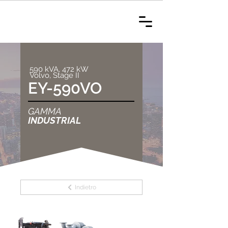
590 kVA, 472 kW
Volvo, Stage II
EY-590VO
GAMMA
INDUSTRIAL
Indietro