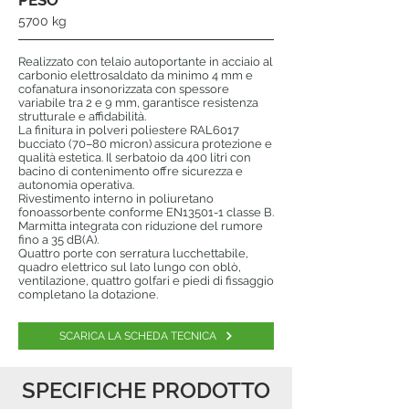
PESO
5700 kg
Realizzato con telaio autoportante in acciaio al
carbonio elettrosaldato da minimo 4 mm e
cofanatura insonorizzata con spessore
variabile tra 2 e 9 mm, garantisce resistenza
strutturale e affidabilità.
La finitura in polveri poliestere RAL6017
bucciato (70–80 micron) assicura protezione e
qualità estetica. Il serbatoio da 400 litri con
bacino di contenimento offre sicurezza e
autonomia operativa.
Rivestimento interno in poliuretano
fonoassorbente conforme EN13501-1 classe B.
Marmitta integrata con riduzione del rumore
fino a 35 dB(A).
Quattro porte con serratura lucchettabile,
quadro elettrico sul lato lungo con oblò,
ventilazione, quattro golfari e piedi di fissaggio
completano la dotazione.
SCARICA LA SCHEDA TECNICA
SPECIFICHE PRODOTTO