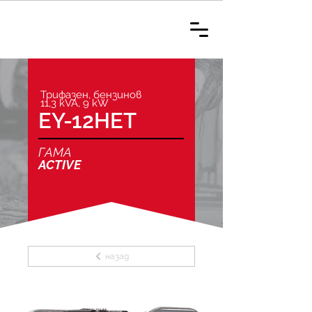
Трифазен, бензинов
11,3 kVA, 9 kW
EY-12HET
ГАМА
ACTIVE
назад