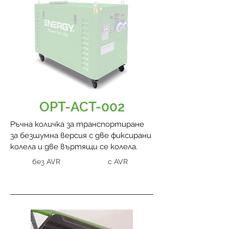
OPT-ACT-002
Ръчна количка за транспортиране
за безшумна версия с две фиксирани
колела и две въртящи се колела.
без AVR
с AVR