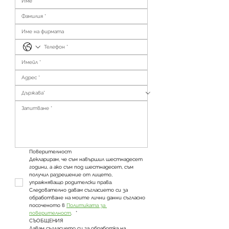
Поверителност
Декларирам, че съм навършил шестнадесет 
години, а ако съм под шестнадесет, съм 
получил разрешение от лицето, 
упражняващо родителски права. 
Следователно давам съгласието си за 
обработване на моите лични данни съгласно 
посоченото в 
Политиката за 
поверителност
. 
*
СЪОБЩЕНИЯ
Давам съгласието си за обработка на 