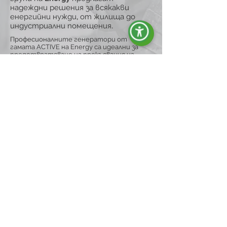
надеждни решения за всякакви
енергийни нужди, от жилища до
индустриални помещения.
Професионалните генератори от
гамата ACTIVE на Energy са идеални за
предотвратяване на прекъсвания на
електрозахранването и за гарантиране
на непрекъсната енергия, като са
перфектни за строителни обекти и хоби
дейности. С бензинови или дизелови
двигатели и въздушно охлаждане те
осигуряват оптимална
производителност и устойчивост при
взискателни условия. Открийте как тези
генератори могат да гарантират
постоянна и сигурна енергия, където и
да ви е необходима.
Разгледай гамата
ENERGY Е СИНОНИМ НА:
Качество и