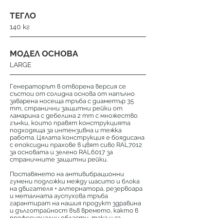
ТЕГЛО
140 кг
МОДЕЛ ОСНОВА
LARGE
Генераторът в отворена версия се
състои от солидна основа от напълно
заварена носеща тръба с диаметър 35
mm, странични защитни рейки от
ламарина с дебелина 2 mm с множество
гънки, които правят конструкцията
подходяща за интензивна и тежка
работа. Цялата конструкция е боядисана
с епоксидни прахове в цвят сиво RAL7012
за основата и зелено RAL6017 за
страничните защитни рейки.
Поставянето на антивибрационни
гумени подложки между шасито и блока
на двигателя + алтернатора, резервоара
и металната ауспухова тръба
гарантират на нашия продукт здравина
и дълготрайност във времето, както в
професионални области, така и за