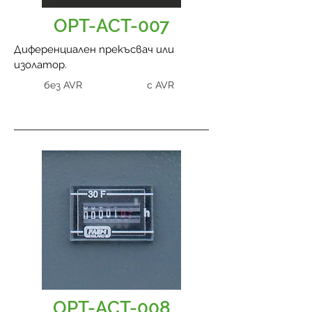
OPT-ACT-007
Диференциален прекъсвач или
изолатор.
без AVR
с AVR
OPT-ACT-008