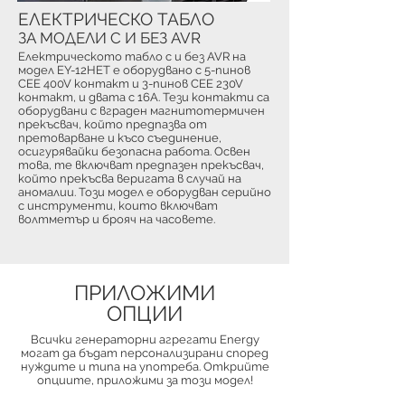
ЕЛЕКТРИЧЕСКО ТАБЛО
ЗА МОДЕЛИ С И БЕЗ AVR
Електрическото табло с и без AVR на
модел EY-12HET е оборудвано с 5-пинов
CEE 400V контакт и 3-пинов CEE 230V
контакт, и двата с 16A. Тези контакти са
оборудвани с вграден магнитотермичен
прекъсвач, който предпазва от
претоварване и късо съединение,
осигурявайки безопасна работа. Освен
това, те включват предпазен прекъсвач,
който прекъсва веригата в случай на
аномалии. Този модел е оборудван серийно
с инструменти, които включват
волтметър и брояч на часовете.
ПРИЛОЖИМИ
ОПЦИИ
Всички генераторни агрегати Energy
могат да бъдат персонализирани според
нуждите и типа на употреба. Открийте
опциите, приложими за този модел!