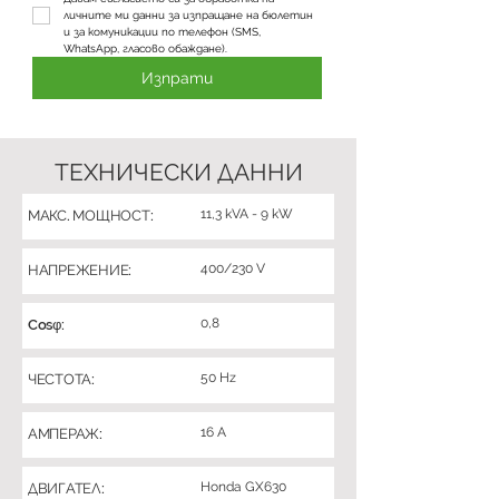
личните ми данни за изпращане на бюлетин 
и за комуникации по телефон (SMS, 
WhatsApp, гласово обаждане).
Изпрати
ТЕХНИЧЕСКИ ДАННИ
11,3 kVA - 9 kW
МАКС. МОЩНОСТ:
400/230 V
НАПРЕЖЕНИЕ:
0,8
Cosφ:
50 Hz
ЧЕСТОТА:
16 A
АМПЕРАЖ:
Honda GX630
ДВИГАТЕЛ: