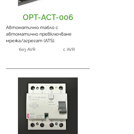
OPT-ACT-006
Автоматично табло с
автоматично превключване
мрежа/агрегат (ATS).
без AVR
с AVR