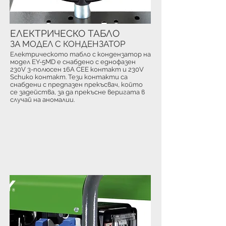
ЕЛЕКТРИЧЕСКО ТАБЛО
ЗА МОДЕЛ С КОНДЕНЗАТОР
Електрическото табло с кондензатор на
модел EY-5MD е снабдено с еднофазен
230V 3-полюсен 16A CEE контакт и 230V
Schuko контакт. Тези контакти са
снабдени с предпазен прекъсвач, който
се задейства, за да прекъсне веригата в
случай на аномалии.