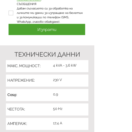
СЪОБЩЕНИЯ
Давам съгласието си за обработка на 
личните ми данни за изпращане на бюлетин 
и за комуникации по телефон (SMS, 
WhatsApp, гласово обаждане).
Изпрати
ТЕХНИЧЕСКИ ДАННИ
4 kVA - 3,6 kW
МАКС. МОЩНОСТ:
230 V
НАПРЕЖЕНИЕ:
0,9
Cosφ:
50 Hz
ЧЕСТОТА:
17,4 A
АМПЕРАЖ: