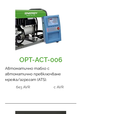
OPT-ACT-006
Автоматично табло с
автоматично превключване
мрежа/агрегат (ATS).
без AVR
с AVR