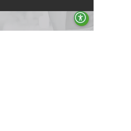
Професионалните генераторни
групи на Energy предлагат
надеждни решения за всякакви
енергийни нужди, от жилища до
индустриални помещения.
Професионалните генератори от
гамата ACTIVE на Energy са идеални за
предотвратяване на прекъсвания на
електрозахранването и за гарантиране
на непрекъсната енергия, като са
перфектни за строителни обекти и хоби
дейности. С бензинови или дизелови
двигатели и въздушно охлаждане те
осигуряват оптимална
производителност и устойчивост при
взискателни условия. Открийте как тези
генератори могат да гарантират
постоянна и сигурна енергия, където и