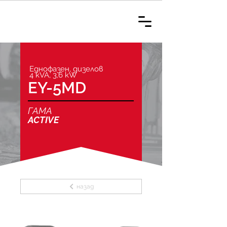
Еднофазен, дизелов
4 kVA, 3,6 kW
EY-5MD
ГАМА
ACTIVE
назад