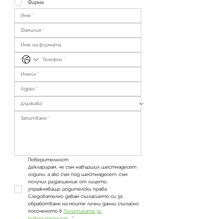
Фирма
Поверителност
Декларирам, че съм навършил шестнадесет 
години, а ако съм под шестнадесет, съм 
получил разрешение от лицето, 
упражняващо родителски права. 
Следователно давам съгласието си за 
обработване на моите лични данни съгласно 
посоченото в 
Политиката за 
поверителност
. 
*