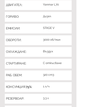
Yanmar L70
ДВИГАТЕЛ:
Дизел
ГОРИВО:
STAGE V
ЕМИСИИ:
3000 об/мин
ОБОРОТИ:
Въздух
ОХЛАЖДАНЕ:
С откъсване
СТАРТИРАНЕ:
320 cm3
РАБ. ОБЕМ:
1 л/ч
КОНСУМЦИЯ 75%:
3,3 л
РЕЗЕРВОАР: