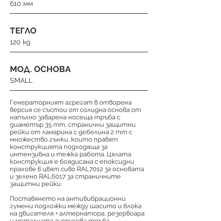
610 мм
ТЕГЛО
120 kg
МОД. ОСНОВА
SMALL
Генераторният агрегат в отворена
версия се състои от солидна основа от
напълно заварена носеща тръба с
диаметър 35 mm, странични защитни
рейки от ламарина с дебелина 2 mm с
множество гънки, които правят
конструкцията подходяща за
интензивна и тежка работа. Цялата
конструкция е боядисана с епоксидни
прахове в цвят сиво RAL7012 за основата
и зелено RAL6017 за страничните
защитни рейки.
Поставянето на антивибрационни
гумени подложки между шасито и блока
на двигателя + алтернатора, резервоара
и металната ауспухова тръба