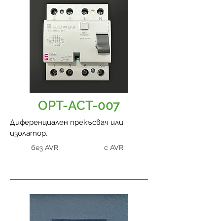
OPT-ACT-007
Диференциален прекъсвач или
изолатор.
без AVR
с AVR