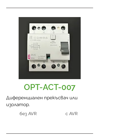
OPT-ACT-007
Диференциален прекъсвач или
изолатор.
без AVR
с AVR