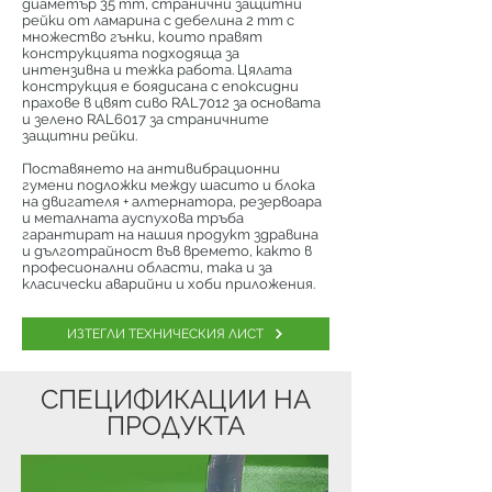
диаметър 35 mm, странични защитни
рейки от ламарина с дебелина 2 mm с
множество гънки, които правят
конструкцията подходяща за
интензивна и тежка работа. Цялата
конструкция е боядисана с епоксидни
прахове в цвят сиво RAL7012 за основата
и зелено RAL6017 за страничните
защитни рейки.
Поставянето на антивибрационни
гумени подложки между шасито и блока
на двигателя + алтернатора, резервоара
и металната ауспухова тръба
гарантират на нашия продукт здравина
и дълготрайност във времето, както в
професионални области, така и за
класически аварийни и хоби приложения.
ИЗТЕГЛИ ТЕХНИЧЕСКИЯ ЛИСТ
СПЕЦИФИКАЦИИ НА
ПРОДУКТА