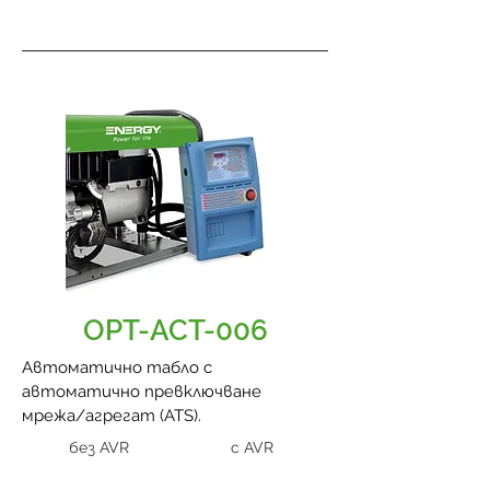
OPT-ACT-006
Автоматично табло с
автоматично превключване
мрежа/агрегат (ATS).
без AVR
с AVR