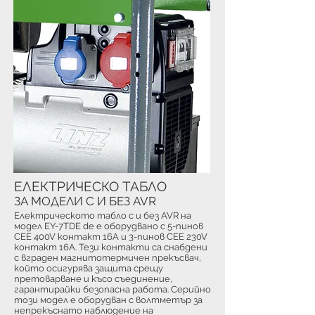
ЕЛЕКТРИЧЕСКО ТАБЛО
ЗА МОДЕЛИ С И БЕЗ AVR
Електрическото табло с и без AVR на
модел EY-7TDE de е оборудвано с 5-пинов
CEE 400V контакт 16A и 3-пинов CEE 230V
контакт 16A. Тези контакти са снабдени
с вграден магнитотермичен прекъсвач,
който осигурява защита срещу
претоварване и късо съединение,
гарантирайки безопасна работа. Серийно
този модел е оборудван с волтметър за
непрекъснато наблюдение на