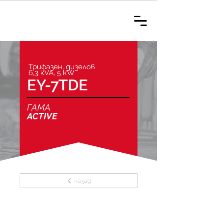
Трифазен, дизелов
6,3 kVA, 5 kW
EY-7TDE
ГАМА
ACTIVE
назад