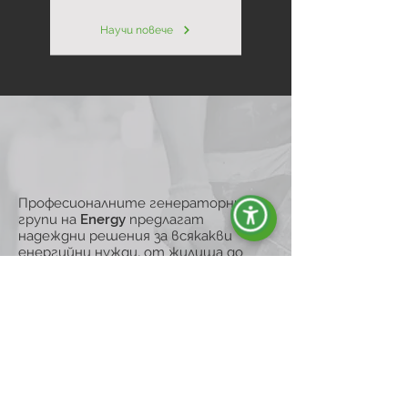
Научи повече
Професионалните генераторни
групи на Energy предлагат
надеждни решения за всякакви
енергийни нужди, от жилища до
индустриални помещения.
Професионалните генератори от
гамата ACTIVE на Energy са идеални за
предотвратяване на прекъсвания на
електрозахранването и за гарантиране
на непрекъсната енергия, като са
перфектни за строителни обекти и хоби
дейности. С бензинови или дизелови
двигатели и въздушно охлаждане те
осигуряват оптимална