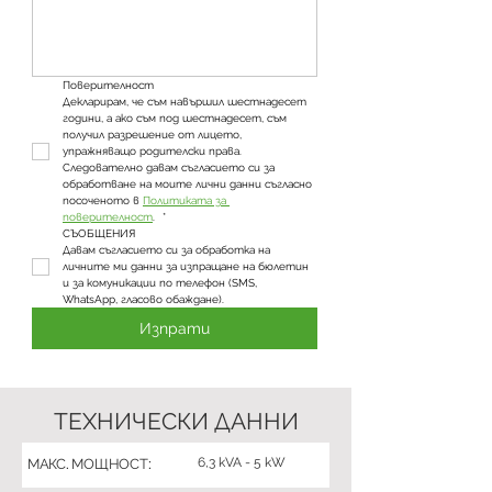
Поверителност
Декларирам, че съм навършил шестнадесет 
години, а ако съм под шестнадесет, съм 
получил разрешение от лицето, 
упражняващо родителски права. 
Следователно давам съгласието си за 
обработване на моите лични данни съгласно 
посоченото в 
Политиката за 
поверителност
. 
*
СЪОБЩЕНИЯ
Давам съгласието си за обработка на 
личните ми данни за изпращане на бюлетин 
и за комуникации по телефон (SMS, 
WhatsApp, гласово обаждане).
Изпрати
ТЕХНИЧЕСКИ ДАННИ
6,3 kVA - 5 kW
МАКС. МОЩНОСТ: