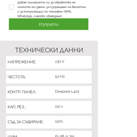
Давам съгласието си за обработка на 
личните ми данни за изпращане на бюлетин 
и за комуникации по телефон (SMS, 
WhatsApp, гласово обаждане).
Изпрати
ТЕХНИЧЕСКИ ДАННИ
230 V
НАПРЕЖЕНИЕ:
50 Hz
ЧЕСТОТА:
Deepsea L401
КОНТР. ПАНЕЛ:
110 л
КАП. РЕЗ.:
110%
СЪД ЗА СЪБИРАНЕ:
61 dB @ 7m
ШУМ: