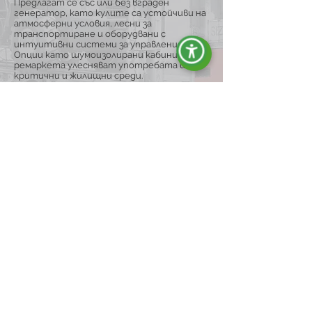
Предлагат се със или без вграден
генератор, като кулите са устойчиви на
атмосферни условия, лесни за
транспортиране и оборудвани с
интуитивни системи за управление.
Опции като шумоизолирани кабини и
ремаркета улесняват употребата им в
критични и жилищни среди.
Разгледай гамата
ENERGY Е СИНОНИМ НА:
Качество и
надеждност</span>
Ние сме специализиран и мотивиран
екип, който произвежда и
разпространява генератори на ток на
международния пазар, гарантирайки
качество, надеждност и
професионализъм.
Иновации и креативностà