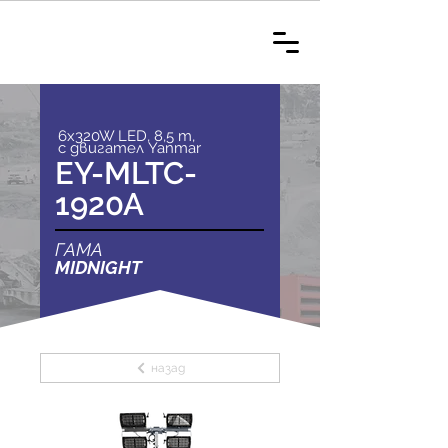
6x320W LED, 8,5 m,
с двигател Yanmar
EY-MLTC-
1920A
ГАМА
MIDNIGHT
назад