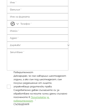
Поверителност
Декларирам, че съм навършил шестнадесет 
години, а ако съм под шестнадесет, съм 
получил разрешение от лицето, 
упражняващо родителски права. 
Следователно давам съгласието си за 
обработване на моите лични данни съгласно 
посоченото в 
Политиката за 
поверителност
. 
*
СЪОБЩЕНИЯ