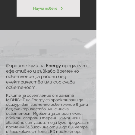
Научи повече
Фарните кули на Energy предлагат
ефективно и гъвкаво временно
осветление за райони без
електричество или със слаба
осветеност.
Кулите за осветление от гамата
MIDNIGHT на Energy са проектирани да
осигуряват временно осветление в зони
без електричество или с ниска
осветеност. Идеални за строителни
обекти, спортни терени, къмпинги и
аварийни ситуации, тези кули предлагат
променлива височина от 5,5 до 8,5 метра
и висококачествени LED прожектори.