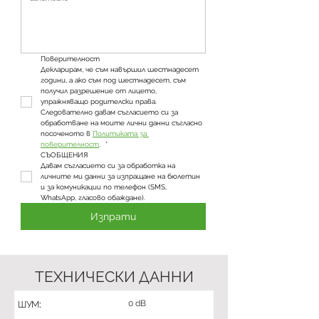
Поверителност
Декларирам, че съм навършил шестнадесет 
години, а ако съм под шестнадесет, съм 
получил разрешение от лицето, 
упражняващо родителски права. 
Следователно давам съгласието си за 
обработване на моите лични данни съгласно 
посоченото в 
Политиката за 
поверителност
. 
*
СЪОБЩЕНИЯ
Давам съгласието си за обработка на 
личните ми данни за изпращане на бюлетин 
и за комуникации по телефон (SMS, 
WhatsApp, гласово обаждане).
Изпрати
ТЕХНИЧЕСКИ ДАННИ
0 dB
ШУМ: