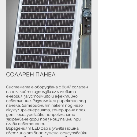
СОЛАРЕН ПАНЕЛ
Системата е оборудвана с 60W соларен
панел, който използва слънчевата
енергия за устойчиво и ефективно
осветление. Разположен директно под
панела, батерийният пакет под него
акумулира енергията, генерирана през
деня, осигурявайки непрекъснато
захранване дори през нощта или при
слаба осветеност.
Вграденият LED фар излъчва мощна
светлина от 6000 лумена, осигурявайки