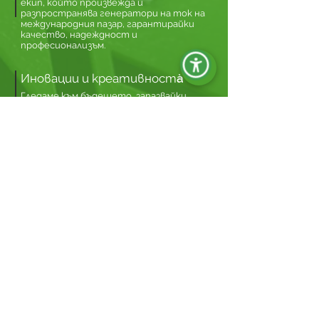
екип, който произвежда и
разпространява генератори на ток на
международния пазар, гарантирайки
качество, надеждност и
професионализъм.
Иновации и креативностà
Гледаме към бъдещето, запазвайки
креативността и решенията в крак с
времето
Изследвания и развитие
Ние непрекъснато инвестираме в
научни изследвания и иновации, като се
възползваме от тридесетгодишния
опит на нашите служители, за да
предлагаме висококачествени
стандартни и персонализирани
продукти.
Традиция и растеж
С дългогодишен опит в семейния
бизнес, ние успяхме бързо да се наложим
на международния пазар. От