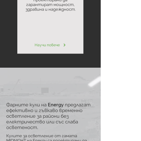
гарантират мощност,
здравина и надеждност.
Научи повече
Фарните кули на Energy предлагат
ефективно и гъвкаво временно
осветление за райони без
електричество или със слаба
осветеност.
Кулите за осветление от гамата
MIDNIGHT на Energy са проектирани да