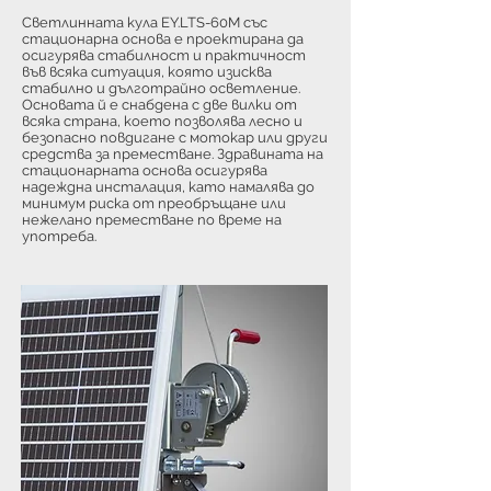
Светлинната кула EY.LTS-60M със
стационарна основа е проектирана да
осигурява стабилност и практичност
във всяка ситуация, която изисква
стабилно и дълготрайно осветление.
Основата й е снабдена с две вилки от
всяка страна, което позволява лесно и
безопасно повдигане с мотокар или други
средства за преместване. Здравината на
стационарната основа осигурява
надеждна инсталация, като намалява до
минимум риска от преобръщане или
нежелано преместване по време на
употреба.