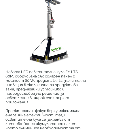
Новата LED осветителна кула EY-LTS-
60M, оборудвана със соларен панел с
мощност 60 W, представлява значителна
иновация в екологичната продуктова
гама, предлагайки устойчиво и
природосъобразно решение за
осветление в широк спектър от
приложения.
Проектирана с фокус върху максимална
енергийна ефективност, тази
осветителна кула се захранва от
литиево-йонен акумулаторен пакет,
което елиминира необходимостта от