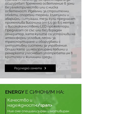
осигуряват временно осветление в зони
без електричество или с ниска
осветеност. Идеални за строителни
обекти, спортни терени, къмпинги и
аварийни ситуации, тези кули предлагат
променлива височина от 5,5 до 8,5 метра
и висококачествени LED прожектори.
Предлагат се със или без вграден
генератор, като кулите са устойчиви на
атмосферни условия, лесни за
транспортиране и оборудвани с
интуитивни системи за управление.
Опции като шумоизолирани кабини и
ремаркета улесняват употребата им в
критични и жилищни среди.
Разгледай гамата
ENERGY Е СИНОНИМ НА:
Качество и
надеждност</span>
Ние сме специализиран и мотивиран