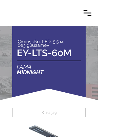
Слънчеви, LED, 5,5 м,
без двигател
EY-LTS-60M
ГАМА
MIDNIGHT
назад