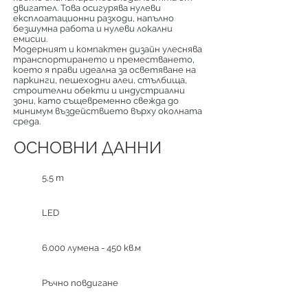
двигател. Това осигурява нулеви
експлоатационни разходи, напълно
безшумна работа и нулеви локални
емисии.
Модерният и компактен дизайн улеснява
транспортирането и преместването,
което я прави идеална за осветяване на
паркинги, пешеходни алеи, стълбища,
строителни обекти и индустриални
зони, като същевременно свежда до
минимум въздействието върху околната
среда.
ОСНОВНИ ДАННИ
5,5 m
LED
6.000 лумена - 450 кв.м
Ръчно повдигане