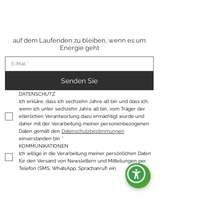
ABONNIEREN SIE
UNSEREN
NEWSLETTER
auf dem Laufenden zu bleiben, wenn es um
Energie geht
Senden Sie
DATENSCHUTZ
Ich erkläre, dass ich sechzehn Jahre alt bin und dass ich, 
wenn ich unter sechzehn Jahre alt bin, vom Träger der 
elterlichen Verantwortung dazu ermächtigt wurde und 
daher mit der Verarbeitung meiner personenbezogenen 
Daten gemäß den 
Datenschutzbestimmungen
einverstanden bin
*
KOMMUNIKATIONEN
Ich willige in die Verarbeitung meiner persönlichen Daten 
für den Versand von Newslettern und Mitteilungen per 
Telefon (SMS, WhatsApp, Sprachanruf) ein.