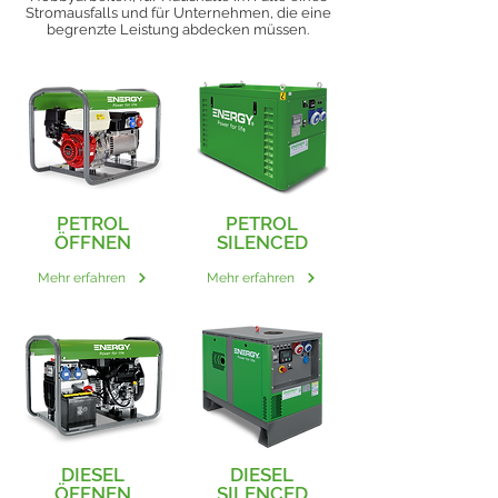
Stromausfalls und für Unternehmen, die eine
begrenzte Leistung abdecken müssen.
PETROL
PETROL
ÖFFNEN
SILENCED
Mehr erfahren
Mehr erfahren
DIESEL
DIESEL
ÖFFNEN
SILENCED