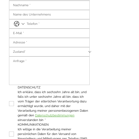
DATENSCHUTZ
Ich erkläre, dass ich sechzehn Jahre alt bin, und 
falls ich unter sechzehn Jahre alt bin, dass ich 
vom Träger der elterlichen Verantwortung dazu 
ermächtigt wurde, und daher mit der 
Verarbeitung meiner personenbezogenen Daten 
gemäß den 
Datenschutzbestimmungen
einverstanden bin
*
KOMMUNIKATIONEN
Ich willige in die Verarbeitung meiner 
persönlichen Daten für den Versand von 
Newslettern und Mitteilungen per Telefon (SMS, 