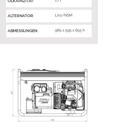
1.7 l
ÖLKAPAZITÄT:
Linz/NSM
ALTERNATOR:
965 x 595 x 655 h
ABMESSUNGEN: