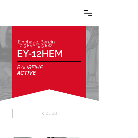
Einphasig, Benzin
10,5 kVA, 9,5 kW
EY-12HEM
BAUREIHE
ACTIVE
Zurück