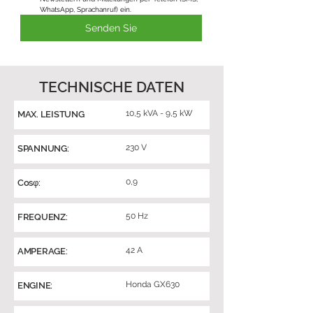
WhatsApp, Sprachanruf) ein.
Senden Sie
TECHNISCHE DATEN
10,5 kVA - 9,5 kW
MAX. LEISTUNG
230 V
SPANNUNG:
0,9
Cosφ:
50 Hz
FREQUENZ:
42 A
AMPERAGE:
Honda GX630
ENGINE: