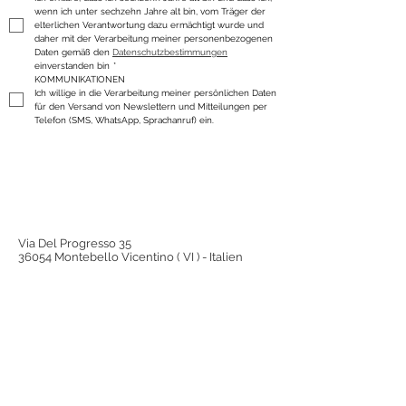
wenn ich unter sechzehn Jahre alt bin, vom Träger der 
elterlichen Verantwortung dazu ermächtigt wurde und 
daher mit der Verarbeitung meiner personenbezogenen 
Daten gemäß den 
Datenschutzbestimmungen
einverstanden bin
*
KOMMUNIKATIONEN
Ich willige in die Verarbeitung meiner persönlichen Daten 
für den Versand von Newslettern und Mitteilungen per 
Telefon (SMS, WhatsApp, Sprachanruf) ein.
Via Del Progresso 35
36054 Montebello Vicentino ( VI ) - Italien