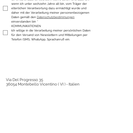
wenn ich unter sechzehn Jahre alt bin, vom Träger der 
elterlichen Verantwortung dazu ermächtigt wurde und 
daher mit der Verarbeitung meiner personenbezogenen 
Daten gemäß den 
Datenschutzbestimmungen
einverstanden bin
*
KOMMUNIKATIONEN
Ich willige in die Verarbeitung meiner persönlichen Daten 
für den Versand von Newslettern und Mitteilungen per 
Telefon (SMS, WhatsApp, Sprachanruf) ein.
Via Del Progresso 35
36054 Montebello Vicentino ( VI ) - Italien