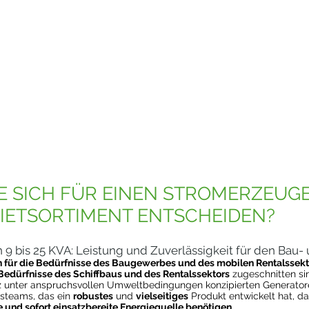
 SICH FÜR EINEN STROMERZEUGER 
IETSORTIMENT ENTSCHEIDEN?
 9 bis 25 KVA: Leistung und Zuverlässigkeit für den Bau
 für die Bedürfnisse des Baugewerbes und des mobilen Rentalssekt
Bedürfnisse des Schiffbaus und des Rentalssektors
zugeschnitten si
tz unter anspruchsvollen Umweltbedingungen konzipierten Generatore
gsteams, das ein
robustes
und
vielseitiges
Produkt entwickelt hat, d
le und sofort einsatzbereite Energiequelle benötigen
.