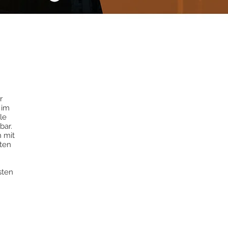
r
 im
le
bar.
 mit
iten
sten