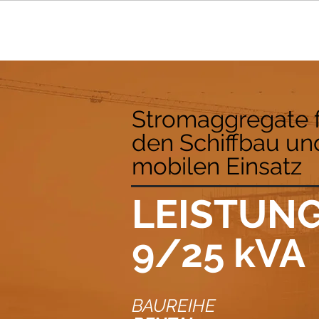
Stromaggregate 
den Schiffbau un
mobilen Einsatz
LEISTUN
9/25 kVA
BAUREIHE