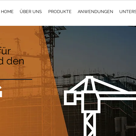
HOME
ÜBER UNS
PRODUKTE
ANWENDUNGEN
UNTER
für
d den
G