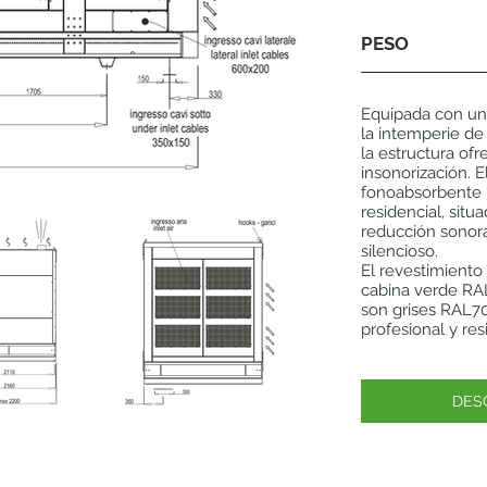
PESO
Equipada con un 
la intemperie de
la estructura of
insonorización. E
fonoabsorbente p
residencial, situ
reducción sonor
silencioso.
El revestimiento
cabina verde RAL
son grises RAL70
profesional y re
DES