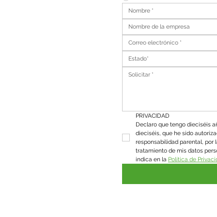
Estado*
PRIVACIDAD
Declaro que tengo dieciséis añ
dieciséis, que he sido autorizado
responsabilidad parental, por l
tratamiento de mis datos pers
indica en la 
Política de Privac