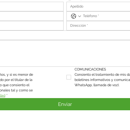
COMUNICACIONES
os, y si es menor de 
Consiento el tratamiento de mis da
 por el titular de la 
boletines informativos y comunica
o que consiento el 
WhatsApp, llamada de voz).
onales tal y como se 
idad
*
Enviar