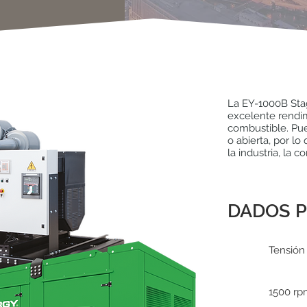
La EY-1000B Stag
excelente rendi
combustible. Pue
o abierta, por lo
la industria, la c
DADOS P
Tensión
1500 r