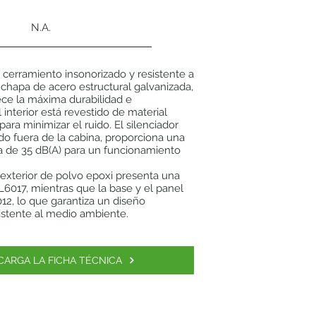
N.A.
cerramiento insonorizado y resistente a
 chapa de acero estructural galvanizada,
rece la máxima durabilidad e
l interior está revestido de material
ara minimizar el ruido. El silenciador
ado fuera de la cabina, proporciona una
a de 35 dB(A) para un funcionamiento
 exterior de polvo epoxi presenta una
6017, mientras que la base y el panel
12, lo que garantiza un diseño
sistente al medio ambiente.
CARGA LA FICHA TÉCNICA