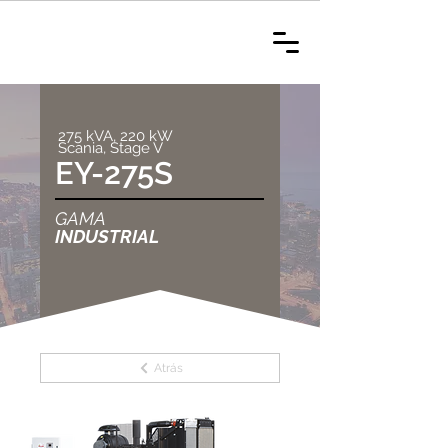
275 kVA, 220 kW
Scania, Stage V
EY-275S
GAMA
INDUSTRIAL
Atrás