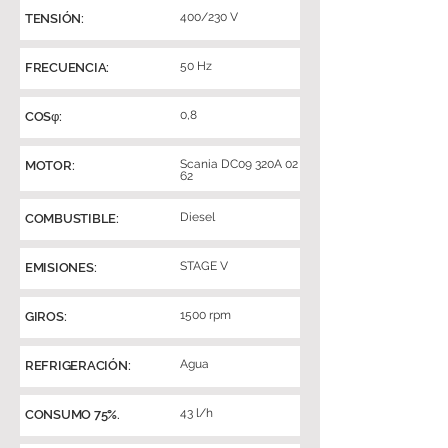
400/230 V
TENSIÓN:
50 Hz
FRECUENCIA:
0,8
COSφ:
Scania DC09 320A 02
MOTOR:
62
Diesel
COMBUSTIBLE:
STAGE V
EMISIONES:
1500 rpm
GIROS:
Agua
REFRIGERACIÓN:
43 l/h
CONSUMO 75%.