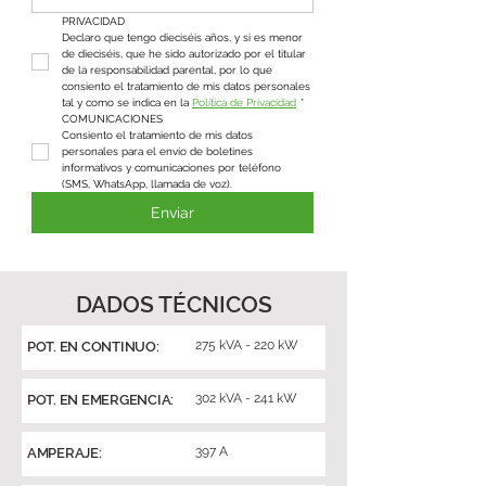
PRIVACIDAD
Declaro que tengo dieciséis años, y si es menor 
de dieciséis, que he sido autorizado por el titular 
de la responsabilidad parental, por lo que 
consiento el tratamiento de mis datos personales 
tal y como se indica en la 
Política de Privacidad
*
COMUNICACIONES
Consiento el tratamiento de mis datos 
personales para el envío de boletines 
informativos y comunicaciones por teléfono 
(SMS, WhatsApp, llamada de voz).
Enviar
DADOS TÉCNICOS
275 kVA - 220 kW
POT. EN CONTINUO:
302 kVA - 241 kW
POT. EN EMERGENCIA:
397 A
AMPERAJE: