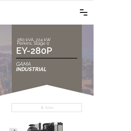
280 kVA, 224 kW
Perkins, Stage 0
EY-280P
GAMA
INDUSTRIAL
Atrás