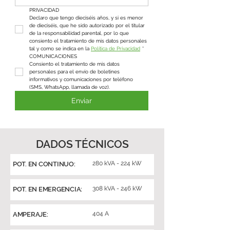
PRIVACIDAD
Declaro que tengo dieciséis años, y si es menor 
de dieciséis, que he sido autorizado por el titular 
de la responsabilidad parental, por lo que 
consiento el tratamiento de mis datos personales 
tal y como se indica en la 
Política de Privacidad
*
COMUNICACIONES
Consiento el tratamiento de mis datos 
personales para el envío de boletines 
informativos y comunicaciones por teléfono 
(SMS, WhatsApp, llamada de voz).
Enviar
DADOS TÉCNICOS
280 kVA - 224 kW
POT. EN CONTINUO:
308 kVA - 246 kW
POT. EN EMERGENCIA:
404 A
AMPERAJE: