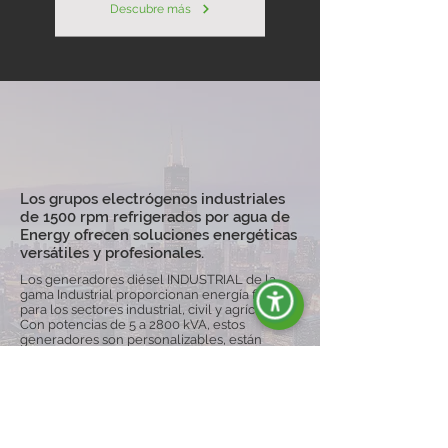
Descubre más
Los grupos electrógenos industriales
de 1500 rpm refrigerados por agua de
Energy ofrecen soluciones energéticas
versátiles y profesionales.
Los generadores diésel INDUSTRIAL de la
gama Industrial proporcionan energía fiable
para los sectores industrial, civil y agrícola.
Con potencias de 5 a 2800 kVA, estos
generadores son personalizables, están
disponibles en versiones abiertas o
silenciadas y pueden equiparse con carros
para una mayor movilidad, lo que garantiza la
continuidad operativa incluso en condiciones
difíciles.