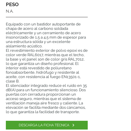
PESO
N.A.
Equipado con un bastidor autoportante de
chapa de acero al carbono soldada
eléctricamente y un cerramiento de acero
insonorizado de 1,5 a 4,5 mm de espesor para
una estructura sólida y un excelente
aislamiento acústico.
El revestimiento exterior de polvo epoxi es de
color verde RAL6017, mientras que el techo,
la base y el panel son de color gris RAL7012,
lo que garantiza un diseño profesional. El
interior está revestido de poliuretano
fonoabsorbente, hidrófugo y resistente al
aceite, con resistencia al fuego EN13501-1,
clase B.
El silenciador integrado reduce el ruido en 35
dB(A) para un funcionamiento silencioso. Dos
puertas con cerradura proporcionan un
acceso seguro, mientras que el sistema de
ventilación maneja aire fresco y caliente. La
elevación se facilita mediante dos cáncamos,
lo que garantiza la facilidad de transporte.
DESCARGA LA FICHA TÉCNICA