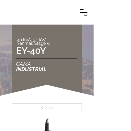
40 kVA, 32 kW
Yanmar, Stage 0
EY-40Y
GAMA
INDUSTRIAL
Atrás