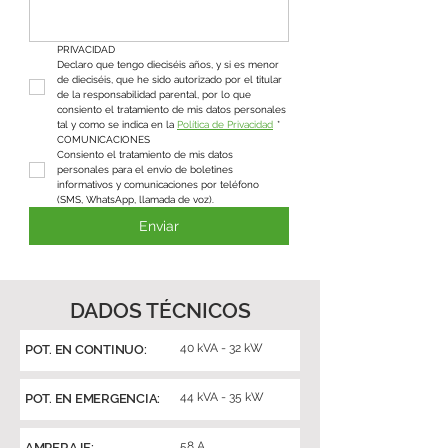
PRIVACIDAD
Declaro que tengo dieciséis años, y si es menor 
de dieciséis, que he sido autorizado por el titular 
de la responsabilidad parental, por lo que 
consiento el tratamiento de mis datos personales 
tal y como se indica en la 
Política de Privacidad
*
COMUNICACIONES
Consiento el tratamiento de mis datos 
personales para el envío de boletines 
informativos y comunicaciones por teléfono 
(SMS, WhatsApp, llamada de voz).
Enviar
DADOS TÉCNICOS
40 kVA - 32 kW
POT. EN CONTINUO:
44 kVA - 35 kW
POT. EN EMERGENCIA:
58 A
AMPERAJE: