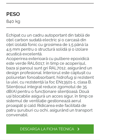
PESO
840 kg
Echipat cu un cadru autoportant din tablă de
oțel carbon sudată electric și o carcasă din
oțel izolată fonic cu grosimea de 1,5 până la
4,5 mm pentru o structură solidă și o izolare
acustică excelentă.
Acoperirea exterioară cu pulbere epoxidică
este verde RAL6017, în timp ce acoperișul,
baza și panoul sunt gri RAL7012, asigurând un
design profesional. Interiorul este căptușit cu
poliuretan fonoabsorbant, hidrofug și rezistent
la ulei, cu rezistență la foc EN13501-1, clasa B.
Silențiosul integrat reduce zgomotul de 35
dB(A) pentru o funcționare silențioasă. Două
uși blocabile asigură un acces sigur, în timp ce
sistemul de ventilație gestionează aerul
proaspăt și cald. Ridicarea este facilitată de
patru șuruburi cu ochi, asigurând un transport
convenabil.
DESCARGA LA FICHA TÉCNICA