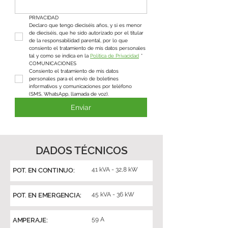
PRIVACIDAD
Declaro que tengo dieciséis años, y si es menor 
de dieciséis, que he sido autorizado por el titular 
de la responsabilidad parental, por lo que 
consiento el tratamiento de mis datos personales 
tal y como se indica en la 
Política de Privacidad
*
COMUNICACIONES
Consiento el tratamiento de mis datos 
personales para el envío de boletines 
informativos y comunicaciones por teléfono 
(SMS, WhatsApp, llamada de voz).
Enviar
DADOS TÉCNICOS
41 kVA - 32,8 kW
POT. EN CONTINUO:
45 kVA - 36 kW
POT. EN EMERGENCIA:
59 A
AMPERAJE: