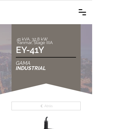
41 kVA, 32,8 kW
Yanmar, Stage IIIA
EY-41Y
GAMA
INDUSTRIAL
Atrás