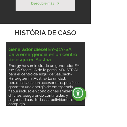
Descubre más
HISTÓRIA DE CASO
Generador diésel EY-41Y-SA
para emergencia en un centro
de esquí en Austria
Energy ha suministrado un generador EY-
41Y-SA Stage IIIA de la gama INDUSTRIAL
para el centro de esquí de Saalbach-
Hinterglemm (Austria). La unidad,
personalizada con accesorios específicos,
garantiza una energía de emergencia
fiable incluso en condiciones ambientales
difíciles, asegurando continuidad y
seguridad para todas las actividades del
complejo.