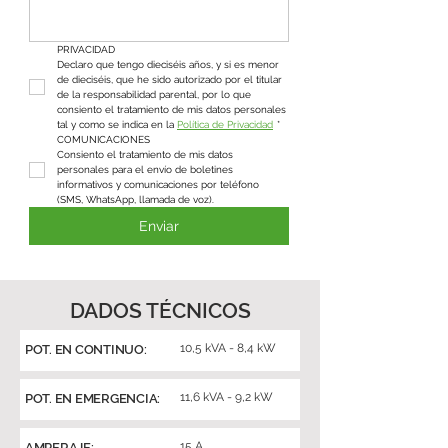
PRIVACIDAD
Declaro que tengo dieciséis años, y si es menor 
de dieciséis, que he sido autorizado por el titular 
de la responsabilidad parental, por lo que 
consiento el tratamiento de mis datos personales 
tal y como se indica en la 
Política de Privacidad
*
COMUNICACIONES
Consiento el tratamiento de mis datos 
personales para el envío de boletines 
informativos y comunicaciones por teléfono 
(SMS, WhatsApp, llamada de voz).
Enviar
DADOS TÉCNICOS
10,5 kVA - 8,4 kW
POT. EN CONTINUO:
11,6 kVA - 9,2 kW
POT. EN EMERGENCIA:
15 A
AMPERAJE: