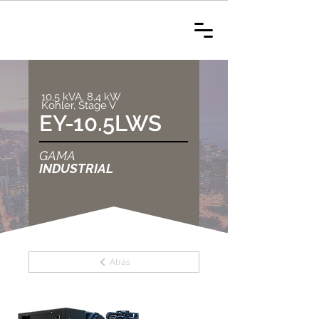
10,5 kVA, 8,4 kW
Kohler, Stage V
EY-10.5LWS
GAMA
INDUSTRIAL
Atrás