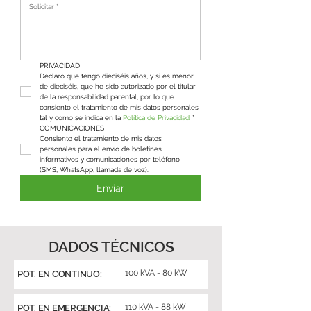
PRIVACIDAD
Declaro que tengo dieciséis años, y si es menor 
de dieciséis, que he sido autorizado por el titular 
de la responsabilidad parental, por lo que 
consiento el tratamiento de mis datos personales 
tal y como se indica en la 
Política de Privacidad
*
COMUNICACIONES
Consiento el tratamiento de mis datos 
personales para el envío de boletines 
informativos y comunicaciones por teléfono 
(SMS, WhatsApp, llamada de voz).
Enviar
DADOS TÉCNICOS
100 kVA - 80 kW
POT. EN CONTINUO:
110 kVA - 88 kW
POT. EN EMERGENCIA: