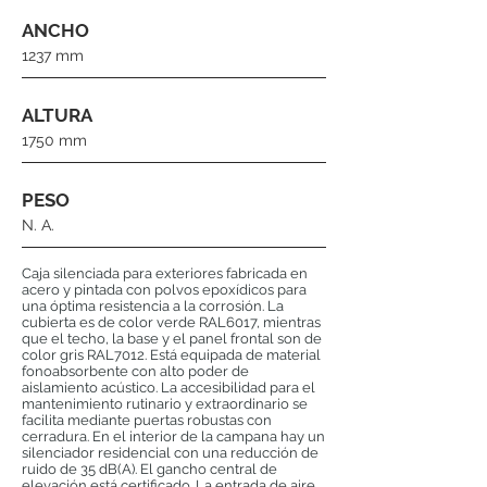
ANCHO
1237 mm
ALTURA
1750 mm
PESO
N. A.
Caja silenciada para exteriores fabricada en
acero y pintada con polvos epoxídicos para
una óptima resistencia a la corrosión. La
cubierta es de color verde RAL6017, mientras
que el techo, la base y el panel frontal son de
color gris RAL7012. Está equipada de material
fonoabsorbente con alto poder de
aislamiento acústico. La accesibilidad para el
mantenimiento rutinario y extraordinario se
facilita mediante puertas robustas con
cerradura. En el interior de la campana hay un
silenciador residencial con una reducción de
ruido de 35 dB(A). El gancho central de
elevación está certificado. La entrada de aire