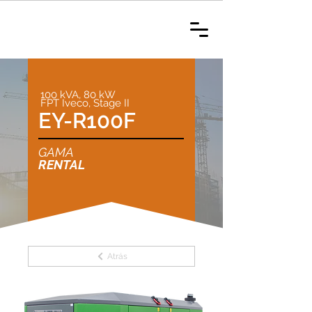
100 kVA, 80 kW
FPT Iveco, Stage II
EY-R100F
GAMA
RENTAL
Atrás