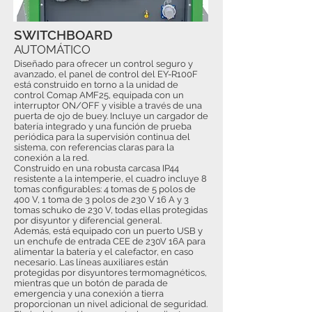
SWITCHBOARD
AUTOMÁTICO
Diseñado para ofrecer un control seguro y
avanzado, el panel de control del EY-R100F
está construido en torno a la unidad de
control Comap AMF25, equipada con un
interruptor ON/OFF y visible a través de una
puerta de ojo de buey. Incluye un cargador de
batería integrado y una función de prueba
periódica para la supervisión continua del
sistema, con referencias claras para la
conexión a la red.
Construido en una robusta carcasa IP44
resistente a la intemperie, el cuadro incluye 8
tomas configurables: 4 tomas de 5 polos de
400 V, 1 toma de 3 polos de 230 V 16 A y 3
tomas schuko de 230 V, todas ellas protegidas
por disyuntor y diferencial general.
Además, está equipado con un puerto USB y
un enchufe de entrada CEE de 230V 16A para
alimentar la batería y el calefactor, en caso
necesario. Las líneas auxiliares están
protegidas por disyuntores termomagnéticos,
mientras que un botón de parada de
emergencia y una conexión a tierra
proporcionan un nivel adicional de seguridad.