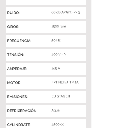
68 dB(A) 7mt +/- 3
RUIDO:
1500 rpm
GIROS:
50 Hz
FRECUENCIA:
400 V + N
TENSIÓN:
145 A
AMPERAJE:
FPT NEF45 TM2A
MOTOR:
EU STAGE II
EMISIONES:
Agua
REFRIGERACIÓN:
4500 cc
CYLINDRATE: