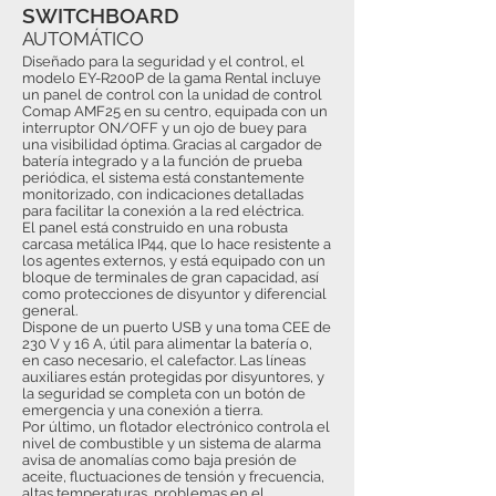
SWITCHBOARD
AUTOMÁTICO
Diseñado para la seguridad y el control, el
modelo EY-R200P de la gama Rental incluye
un panel de control con la unidad de control
Comap AMF25 en su centro, equipada con un
interruptor ON/OFF y un ojo de buey para
una visibilidad óptima. Gracias al cargador de
batería integrado y a la función de prueba
periódica, el sistema está constantemente
monitorizado, con indicaciones detalladas
para facilitar la conexión a la red eléctrica.
El panel está construido en una robusta
carcasa metálica IP44, que lo hace resistente a
los agentes externos, y está equipado con un
bloque de terminales de gran capacidad, así
como protecciones de disyuntor y diferencial
general.
Dispone de un puerto USB y una toma CEE de
230 V y 16 A, útil para alimentar la batería o,
en caso necesario, el calefactor. Las líneas
auxiliares están protegidas por disyuntores, y
la seguridad se completa con un botón de
emergencia y una conexión a tierra.
Por último, un flotador electrónico controla el
nivel de combustible y un sistema de alarma
avisa de anomalías como baja presión de
aceite, fluctuaciones de tensión y frecuencia,
altas temperaturas, problemas en el