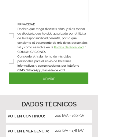
PRIVACIDAD
Declaro que tengo dieciséis años, y si es menor 
de dieciséis, que he sido autorizado por el titular 
de la responsabilidad parental, por lo que 
consiento el tratamiento de mis datos personales 
tal y como se indica en la 
Política de Privacidad
*
COMUNICACIONES
Consiento el tratamiento de mis datos 
personales para el envío de boletines 
informativos y comunicaciones por teléfono 
(SMS, WhatsApp, llamada de voz).
Enviar
DADOS TÉCNICOS
200 kVA - 160 kW
POT. EN CONTINUO:
220 kVA - 176 kW
POT. EN EMERGENCIA: