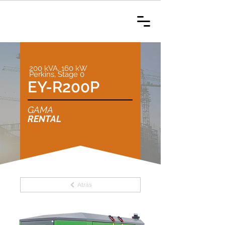
200 kVA, 160 kW
Perkins, Stage 0
EY-R200P
GAMA
RENTAL
Atrás