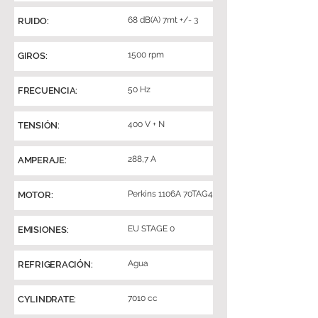
68 dB(A) 7mt +/- 3
RUIDO:
1500 rpm
GIROS:
50 Hz
FRECUENCIA:
400 V + N
TENSIÓN:
288,7 A
AMPERAJE:
Perkins 1106A 70TAG4
MOTOR:
EU STAGE 0
EMISIONES:
Agua
REFRIGERACIÓN:
7010 cc
CYLINDRATE: