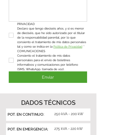
PRIVACIDAD
Declaro que tengo dieciséis años, y si es menor 
de dieciséis, que he sido autorizado por el titular 
de la responsabilidad parental, por lo que 
consiento el tratamiento de mis datos personales 
tal y como se indica en la 
Política de Privacidad
*
COMUNICACIONES
Consiento el tratamiento de mis datos 
personales para el envío de boletines 
informativos y comunicaciones por teléfono 
(SMS, WhatsApp, llamada de voz).
Enviar
DADOS TÉCNICOS
250 kVA - 200 kW
POT. EN CONTINUO:
275 kVA - 220 kW
POT. EN EMERGENCIA: