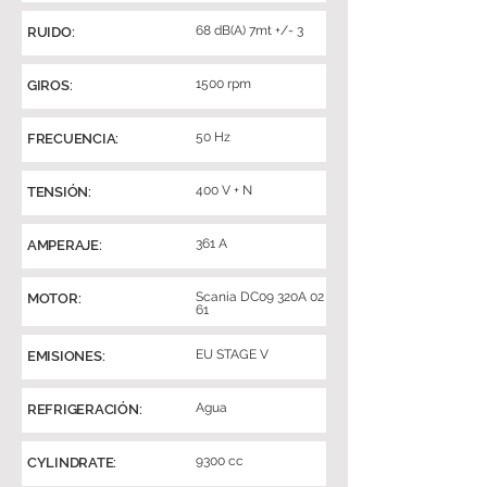
68 dB(A) 7mt +/- 3
RUIDO:
1500 rpm
GIROS:
50 Hz
FRECUENCIA:
400 V + N
TENSIÓN:
361 A
AMPERAJE:
Scania DC09 320A 02
MOTOR:
61
EU STAGE V
EMISIONES:
Agua
REFRIGERACIÓN:
9300 cc
CYLINDRATE: