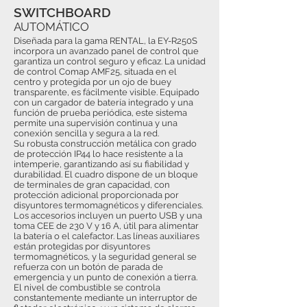
SWITCHBOARD
AUTOMÁTICO
Diseñada para la gama RENTAL, la EY-R250S
incorpora un avanzado panel de control que
garantiza un control seguro y eficaz. La unidad
de control Comap AMF25, situada en el
centro y protegida por un ojo de buey
transparente, es fácilmente visible. Equipado
con un cargador de batería integrado y una
función de prueba periódica, este sistema
permite una supervisión continua y una
conexión sencilla y segura a la red.
Su robusta construcción metálica con grado
de protección IP44 lo hace resistente a la
intemperie, garantizando así su fiabilidad y
durabilidad. El cuadro dispone de un bloque
de terminales de gran capacidad, con
protección adicional proporcionada por
disyuntores termomagnéticos y diferenciales.
Los accesorios incluyen un puerto USB y una
toma CEE de 230 V y 16 A, útil para alimentar
la batería o el calefactor. Las líneas auxiliares
están protegidas por disyuntores
termomagnéticos, y la seguridad general se
refuerza con un botón de parada de
emergencia y un punto de conexión a tierra.
El nivel de combustible se controla
constantemente mediante un interruptor de