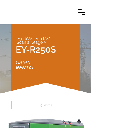
250 kVA, 200 kW
Scania, Stage V
EY-R250S
GAMA
RENTAL
Atrás