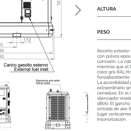
ALTURA
PESO
Recinto exterior
con polvos epoxí
corrosión. La ca
mientras que el t
color gris RAL70
fonoabsorbente c
La accesibilidad
extraordinario s
cerradura. En el
silenciador resi
dB(A). El gancho 
entrada de aire f
lugar verticalme
insonorización.