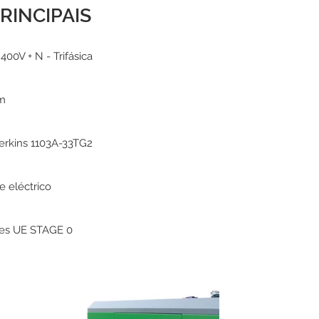
RINCIPAIS
400V + N - Trifásica
pm
erkins 1103A-33TG2
e eléctrico
es UE STAGE 0