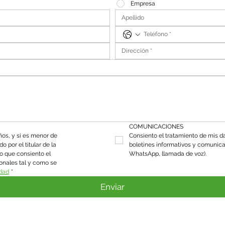
Empresa
COMUNICACIONES
os, y si es menor de 
Consiento el tratamiento de mis da
 por el titular de la 
boletines informativos y comunica
o que consiento el 
WhatsApp, llamada de voz).
onales tal y como se 
idad
*
Enviar