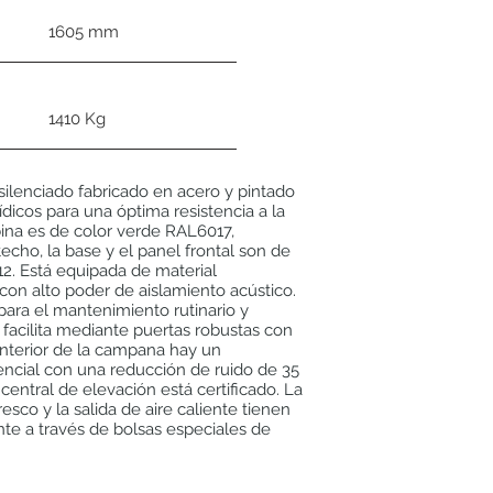
1605 mm
1410 Kg
 silenciado fabricado en acero y pintado
dicos para una óptima resistencia a la
bina es de color verde RAL6017,
echo, la base y el panel frontal son de
12. Está equipada de material
on alto poder de aislamiento acústico.
 para el mantenimiento rutinario y
e facilita mediante puertas robustas con
 interior de la campana hay un
dencial con una reducción de ruido de 35
central de elevación está certificado. La
resco y la salida de aire caliente tienen
nte a través de bolsas especiales de