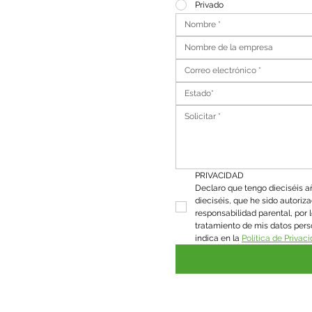
Privado
Estado*
PRIVACIDAD
Declaro que tengo dieciséis añ
dieciséis, que he sido autorizado
responsabilidad parental, por l
tratamiento de mis datos pers
indica en la 
Política de Privac