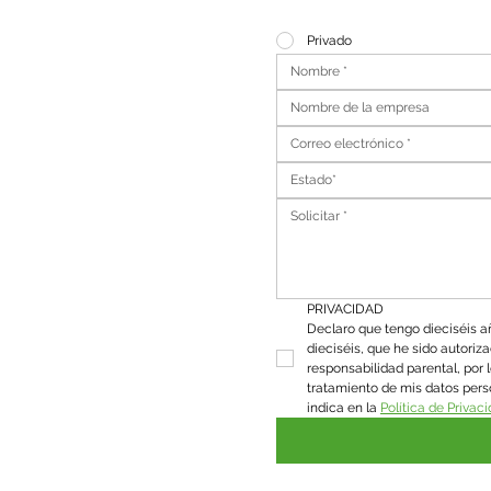
Privado
Estado*
PRIVACIDAD
Declaro que tengo dieciséis añ
dieciséis, que he sido autorizado
responsabilidad parental, por l
tratamiento de mis datos pers
indica en la 
Política de Privac