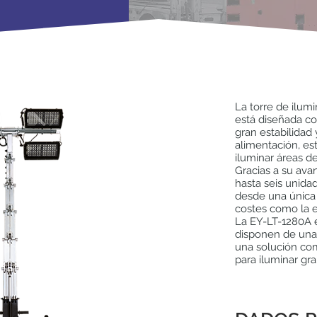
La torre de ilum
está diseñada co
gran estabilidad
alimentación, es
iluminar áreas d
Gracias a su ava
hasta seis unida
desde una única 
costes como la e
La EY-LT-1280A e
disponen de una
una solución com
para iluminar gra