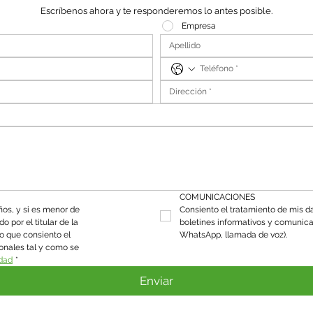
Escríbenos ahora y te responderemos lo antes posible.
Empresa
COMUNICACIONES
os, y si es menor de 
Consiento el tratamiento de mis da
 por el titular de la 
boletines informativos y comunica
o que consiento el 
WhatsApp, llamada de voz).
onales tal y como se 
idad
*
Enviar