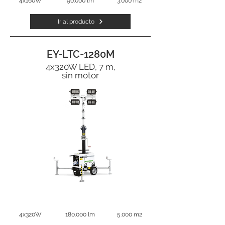
4x160W
90.000 lm
3.000 m2
Ir al producto
EY-LTC-1280M
4x320W LED, 7 m,
sin motor
4x320W
180.000 lm
5.000 m2