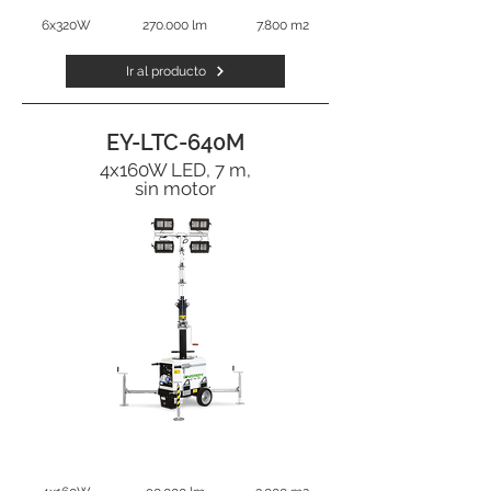
6x320W
270.000 lm
7.800 m2
Ir al producto
EY-LTC-640M
4x160W LED, 7 m,
sin motor