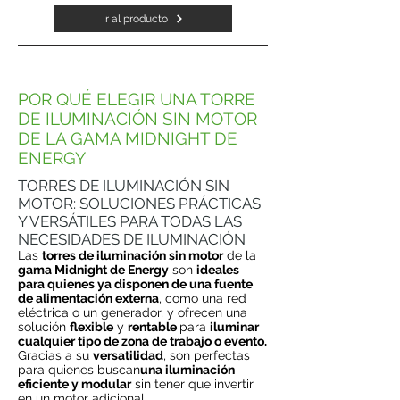
Ir al producto
POR QUÉ ELEGIR UNA TORRE
DE ILUMINACIÓN SIN MOTOR
DE LA GAMA MIDNIGHT DE
ENERGY
TORRES DE ILUMINACIÓN SIN
MOTOR: SOLUCIONES PRÁCTICAS
Y VERSÁTILES PARA TODAS LAS
NECESIDADES DE ILUMINACIÓN
Las
torres de iluminación sin motor
de la
gama Midnight de Energy
son
ideales
para quienes ya disponen de una fuente
de alimentación externa
, como una red
eléctrica o un generador, y ofrecen una
solución
flexible
y
rentable
para
iluminar
cualquier tipo de zona de trabajo o evento.
Gracias a su
versatilidad
, son perfectas
para quienes buscan
una iluminación
eficiente y modular
sin tener que invertir
en un motor adicional.