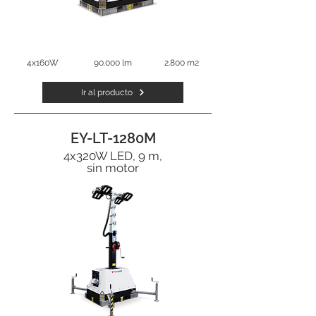
4x160W
90.000 lm
2.800 m2
Ir al producto
EY-LT-1280M
4x320W LED, 9 m,
sin motor