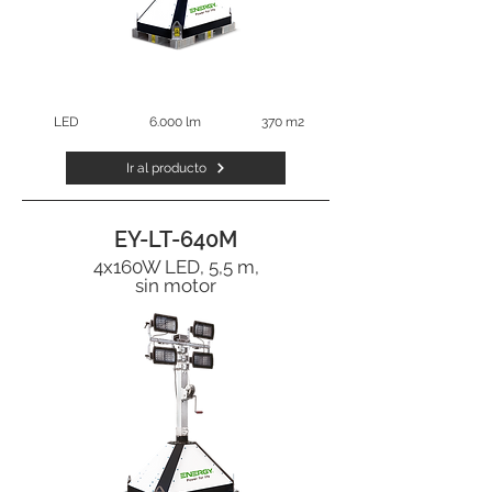
LED
6.000 lm
370 m2
Ir al producto
EY-LT-640M
4x160W LED, 5,5 m,
sin motor