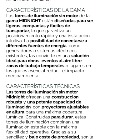
CARACTERÍSTICAS DE LA GAMA
Las
torres de iluminación sin motor
de la
gama MIDNIGHT
están
diseñadas para ser
ligeras
,
compactas y fáciles de
transportar
, lo que garantiza un
posicionamiento rápido y una instalación
intuitiva. La
posibilidad de conectarse a
diferentes fuentes de energía
, como
generadores o sistemas eléctricos
existentes, las convierte en una
solución
ideal para obras
,
eventos al aire libre
,
zonas de trabajo temporales
o lugares en
los que es esencial reducir el impacto
medioambiental.
CARACTERÍSTICAS TÉCNICAS
Las torres de iluminación sin motor
Midnight
ofrecen una
construcción
robusta
y
una potente capacidad de
iluminación
, con
proyectores ajustables
en altura
para una máxima cobertura
lumínica. Construidas
para durar
, estas
torres de iluminación combinan una
iluminación estable con la máxima
flexibilidad operativa. Gracias a su
sencillez y
bajo coste de propiedad
, son la