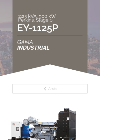
1125 kVA, 900 kW
Perkins, Stage 0
EY-1125P
GAMA
INDUSTRIAL
Atrás