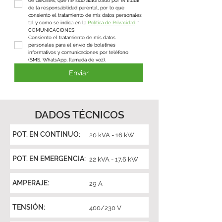
de dieciséis, que he sido autorizado por el titular 
de la responsabilidad parental, por lo que 
consiento el tratamiento de mis datos personales 
tal y como se indica en la 
Política de Privacidad
*
COMUNICACIONES
Consiento el tratamiento de mis datos 
personales para el envío de boletines 
informativos y comunicaciones por teléfono 
(SMS, WhatsApp, llamada de voz).
Enviar
DADOS TÉCNICOS
POT. EN CONTINUO:
20 kVA - 16 kW
POT. EN EMERGENCIA:
22 kVA - 17,6 kW
AMPERAJE:
29 A
TENSIÓN:
400/230 V