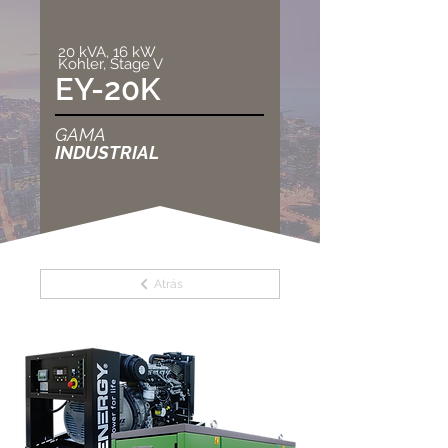
20 kVA, 16 kW
Kohler, Stage V
EY-20K
GAMA
INDUSTRIAL
Atrás