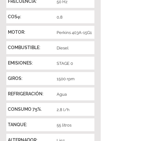
FRECUENCIA:
50 Hz
COSφ:
0,8
MOTOR:
Perkins 403A-15G1
COMBUSTIBLE:
Diesel
EMISIONES:
STAGE 0
GIROS:
1500 rpm
REFRIGERACIÓN:
Agua
CONSUMO 75%.
2,8 l/h
TANQUE:
55 litros
ALTERNADOR:
Linz