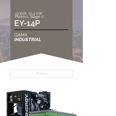
13 kVA, 10,4 kW
Perkins, Stage 0
EY-14P
GAMA
INDUSTRIAL
Atrás