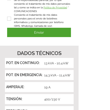
de la responsabilidad parental, por lo que 
consiento el tratamiento de mis datos personales 
tal y como se indica en la 
Política de Privacidad
*
COMUNICACIONES
Consiento el tratamiento de mis datos 
personales para el envío de boletines 
informativos y comunicaciones por teléfono 
(SMS, WhatsApp, llamada de voz).
Enviar
DADOS TÉCNICOS
POT. EN CONTINUO:
13 kVA - 10,4 kW
POT. EN EMERGENCIA:
14,3 kVA - 11,4 kW
AMPERAJE:
19 A
TENSIÓN:
400/230 V