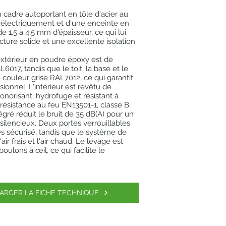
n cadre autoportant en tôle d'acier au
électriquement et d'une enceinte en
de 1,5 à 4,5 mm d'épaisseur, ce qui lui
cture solide et une excellente isolation
xtérieur en poudre époxy est de
6017, tandis que le toit, la base et le
couleur grise RAL7012, ce qui garantit
ionnel. L'intérieur est revêtu de
onorisant, hydrofuge et résistant à
 résistance au feu EN13501-1, classe B.
égré réduit le bruit de 35 dB(A) pour un
ilencieux. Deux portes verrouillables
s sécurisé, tandis que le système de
'air frais et l'air chaud. Le levage est
boulons à œil, ce qui facilite le
ARGER LA FICHE TECHNIQUE