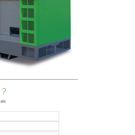
 ?
ais.