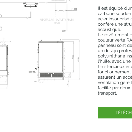
Il est équipé d'u
carbone soudée 
acier insonorisé 
confère une stru
acoustique.
Le revêtement e
couleur verte RAL
panneau sont de 
un design profess
polyuréthane ins
l'huile, avec une
Le silencieux int
fonctionnement s
assurent un accè
ventilation gère l
facilité par deux 
transport.
TÉLÉCH