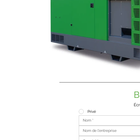
B
Écr
Privé