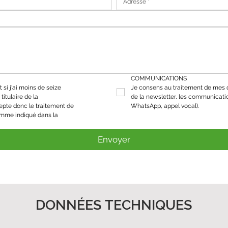
COMMUNICATIONS
 si j'ai moins de seize 
Je consens au traitement de mes d
titulaire de la 
de la newsletter, les communicati
epte donc le traitement de 
WhatsApp, appel vocal).
mes données personnelles comme indiqué dans la 
Envoyer
DONNÉES TECHNIQUES