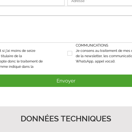
COMMUNICATIONS
 si j'ai moins de seize 
Je consens au traitement de mes d
titulaire de la 
de la newsletter, les communicati
epte donc le traitement de 
WhatsApp, appel vocal).
mes données personnelles comme indiqué dans la 
Envoyer
DONNÉES TECHNIQUES