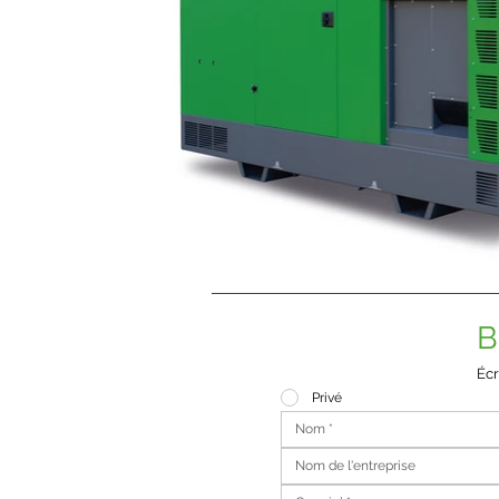
B
Écr
Privé