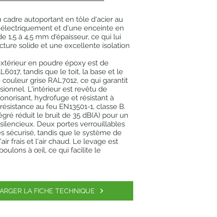
n cadre autoportant en tôle d'acier au
électriquement et d'une enceinte en
de 1,5 à 4,5 mm d'épaisseur, ce qui lui
cture solide et une excellente isolation
xtérieur en poudre époxy est de
6017, tandis que le toit, la base et le
couleur grise RAL7012, ce qui garantit
ionnel. L'intérieur est revêtu de
onorisant, hydrofuge et résistant à
 résistance au feu EN13501-1, classe B.
égré réduit le bruit de 35 dB(A) pour un
ilencieux. Deux portes verrouillables
s sécurisé, tandis que le système de
'air frais et l'air chaud. Le levage est
boulons à œil, ce qui facilite le
ARGER LA FICHE TECHNIQUE