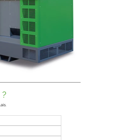
 ?
ais.