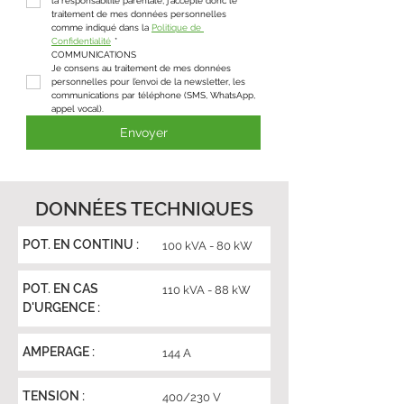
la responsabilité parentale, j'accepte donc le 
traitement de mes données personnelles 
comme indiqué dans la 
Politique de 
Confidentialité
*
COMMUNICATIONS
Je consens au traitement de mes données 
personnelles pour l’envoi de la newsletter, les 
communications par téléphone (SMS, WhatsApp, 
appel vocal).
Envoyer
DONNÉES TECHNIQUES
POT. EN CONTINU :
100 kVA - 80 kW
POT. EN CAS
110 kVA - 88 kW
D'URGENCE :
AMPERAGE :
144 A
TENSION :
400/230 V