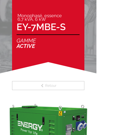
Monophasé, essence
6,7 kVA, 6 kW
EY-7MBE-S
GAMME
ACTIVE
Retour