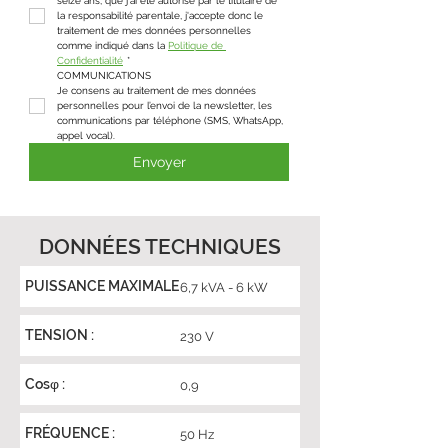
seize ans, que j'ai été autorisé par le titulaire de 
la responsabilité parentale, j'accepte donc le 
traitement de mes données personnelles 
comme indiqué dans la 
Politique de 
Confidentialité
*
COMMUNICATIONS
Je consens au traitement de mes données 
personnelles pour l’envoi de la newsletter, les 
communications par téléphone (SMS, WhatsApp, 
appel vocal).
Envoyer
DONNÉES TECHNIQUES
PUISSANCE MAXIMALE
6,7 kVA - 6 kW
TENSION :
230 V
Cosφ :
0,9
FRÉQUENCE :
50 Hz