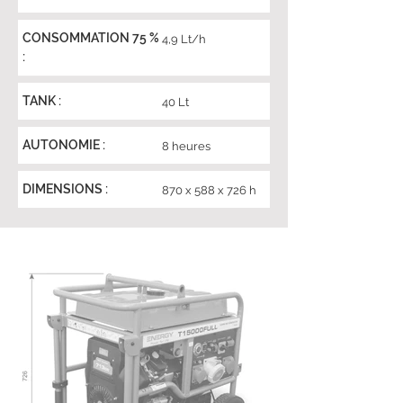
CONSOMMATION 75 %
4,9 Lt/h
:
TANK :
40 Lt
AUTONOMIE :
8 heures
DIMENSIONS :
870 x 588 x 726 h