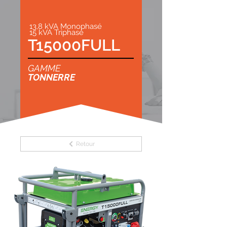
13,8 kVA Monophasé
15 kVA Triphasé
T15000FULL
GAMME
TONNERRE
Retour