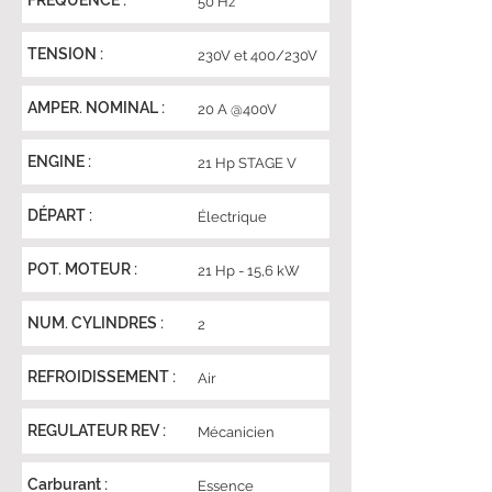
FRÉQUENCE :
50 Hz
TENSION :
230V et 400/230V
AMPER. NOMINAL :
20 A @400V
ENGINE :
21 Hp STAGE V
DÉPART :
Électrique
POT. MOTEUR :
21 Hp - 15,6 kW
NUM. CYLINDRES :
2
REFROIDISSEMENT :
Air
REGULATEUR REV :
Mécanicien
Carburant :
Essence