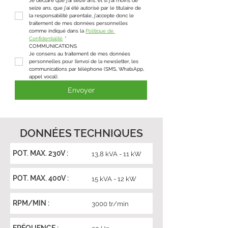
Je déclare que j'ai seize ans, et si j'ai moins de 
seize ans, que j'ai été autorisé par le titulaire de 
la responsabilité parentale, j'accepte donc le 
traitement de mes données personnelles 
comme indiqué dans la 
Politique de 
Confidentialité
*
COMMUNICATIONS
Je consens au traitement de mes données 
personnelles pour l’envoi de la newsletter, les 
communications par téléphone (SMS, WhatsApp, 
appel vocal).
Envoyer
DONNÉES TECHNIQUES
POT. MAX. 230V :
13,8 kVA - 11 kW
POT. MAX. 400V :
15 kVA - 12 kW
RPM/MIN :
3000 tr/min