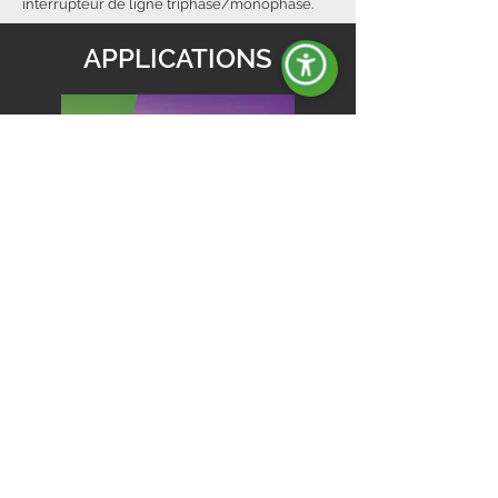
interrupteur de ligne triphasé/monophasé.
APPLICATIONS
URGENCE DU
RÉSEAU
Les gammes conçues pour
cette application sont
destinées à assurer la
continuité des activités
domestiques, commerciales et
agricoles pendant les
coupures de courant.