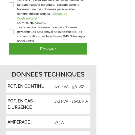
seize ans, que j'ai été autorisé par le titulaire de 
la responsabilité parentale, j'accepte donc le 
traitement de mes données personnelles 
comme indiqué dans la 
Politique de 
Confidentialité
*
COMMUNICATIONS
Je consens au traitement de mes données 
personnelles pour l’envoi de la newsletter, les 
communications par téléphone (SMS, WhatsApp, 
appel vocal).
Envoyer
DONNÉES TECHNIQUES
POT. EN CONTINU :
120 kVA - 96 kW
POT. EN CAS
132 kVA - 105,6 kW
D'URGENCE :
AMPERAGE :
173 A