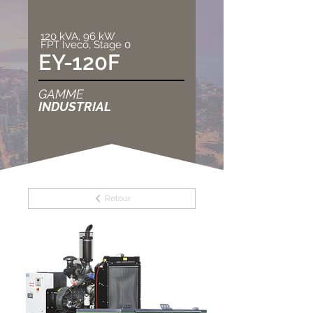
120 kVA, 96 kW
FPT Iveco, Stage 0
EY-120F
GAMME
INDUSTRIAL
Retour