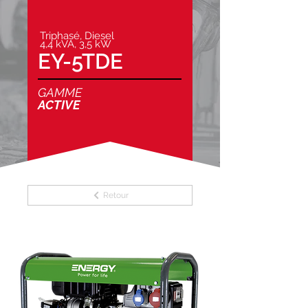
Triphasé, Diesel
4,4 kVA, 3,5 kW
EY-5TDE
GAMME
ACTIVE
Retour