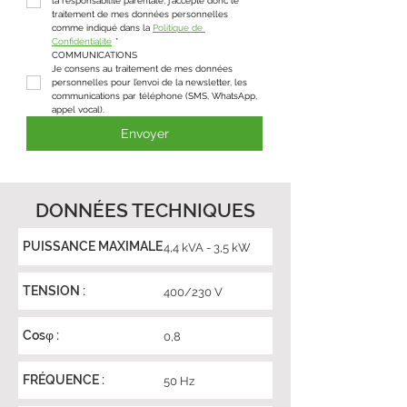
la responsabilité parentale, j'accepte donc le 
traitement de mes données personnelles 
comme indiqué dans la 
Politique de 
Confidentialité
*
COMMUNICATIONS
Je consens au traitement de mes données 
personnelles pour l’envoi de la newsletter, les 
communications par téléphone (SMS, WhatsApp, 
appel vocal).
Envoyer
DONNÉES TECHNIQUES
PUISSANCE MAXIMALE
4,4 kVA - 3,5 kW
TENSION :
400/230 V
Cosφ :
0,8
FRÉQUENCE :
50 Hz