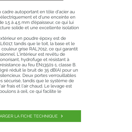
n cadre autoportant en tôle d'acier au
électriquement et d'une enceinte en
de 1,5 à 4,5 mm d'épaisseur, ce qui lui
cture solide et une excellente isolation
xtérieur en poudre époxy est de
6017, tandis que le toit, la base et le
couleur grise RAL7012, ce qui garantit
ionnel. L'intérieur est revêtu de
onorisant, hydrofuge et résistant à
 résistance au feu EN13501-1, classe B.
égré réduit le bruit de 35 dB(A) pour un
ilencieux. Deux portes verrouillables
s sécurisé, tandis que le système de
'air frais et l'air chaud. Le levage est
boulons à œil, ce qui facilite le
ARGER LA FICHE TECHNIQUE