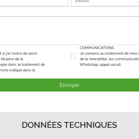
COMMUNICATIONS
 si j'ai moins de seize 
Je consens au traitement de mes d
titulaire de la 
de la newsletter, les communicati
epte donc le traitement de 
WhatsApp, appel vocal).
mes données personnelles comme indiqué dans la 
Envoyer
DONNÉES TECHNIQUES