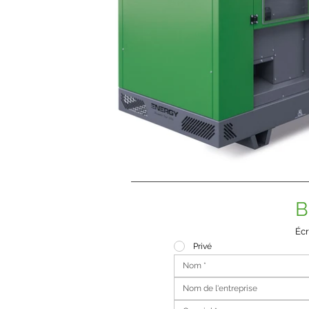
B
Écr
Privé