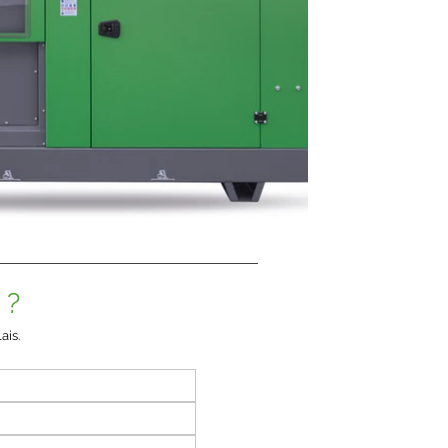
 ?
ais.