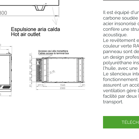
Il est équipé d'u
carbone soudée 
acier insonorisé 
confère une stru
acoustique.
Le revêtement e
couleur verte RAL
panneau sont de 
un design profess
polyuréthane ins
l'huile, avec une
Le silencieux int
fonctionnement s
assurent un accè
ventilation gère l
facilité par deux 
transport.
TÉLÉCH