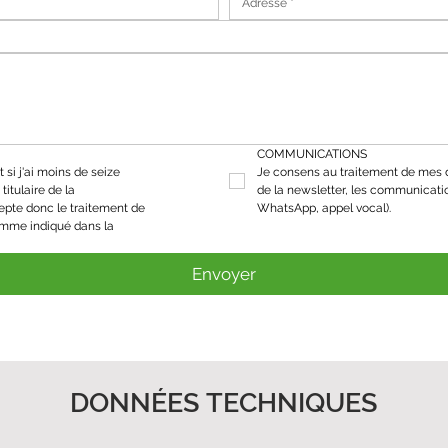
COMMUNICATIONS
 si j'ai moins de seize 
Je consens au traitement de mes d
titulaire de la 
de la newsletter, les communicati
epte donc le traitement de 
WhatsApp, appel vocal).
mes données personnelles comme indiqué dans la 
Envoyer
DONNÉES TECHNIQUES