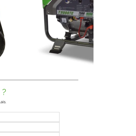
 ?
ais.