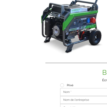
B
Écr
Privé