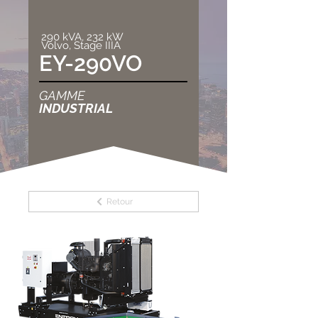
290 kVA, 232 kW
Volvo, Stage IIIA
EY-290VO
GAMME
INDUSTRIAL
Retour