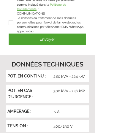
traitement de mes données personnelles 
comme indiqué dans la 
Politique de 
Confidentialité
*
COMMUNICATIONS
Je consens au traitement de mes données 
personnelles pour l’envoi de la newsletter, les 
communications par téléphone (SMS, WhatsApp, 
appel vocal).
Envoyer
DONNÉES TECHNIQUES
POT. EN CONTINU :
280 kVA - 224 kW
POT. EN CAS
308 kVA - 246 kW
D'URGENCE :
AMPERAGE :
N.A.
TENSION :
400/230 V