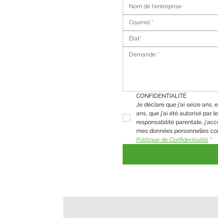
État*
CONFIDENTIALITÉ
Je déclare que j'ai seize ans, et
ans, que j'ai été autorisé par le 
responsabilité parentale, j'acc
Politique de Confidentialité
*