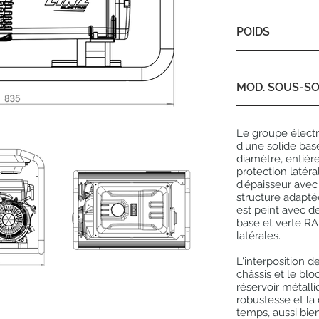
POIDS
MOD. SOUS-S
Le groupe élect
d'une solide bas
diamètre, entièr
protection laté
d'épaisseur avec 
structure adaptée
est peint avec d
base et verte RA
latérales.
L'interposition d
châssis et le blo
réservoir métalli
robustesse et la 
temps, aussi bi