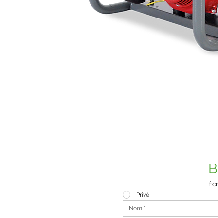
B
Écr
Privé