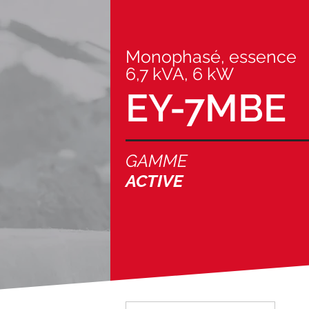
Monophasé, essence
6,7 kVA, 6 kW
EY-7MBE
GAMME
ACTIVE