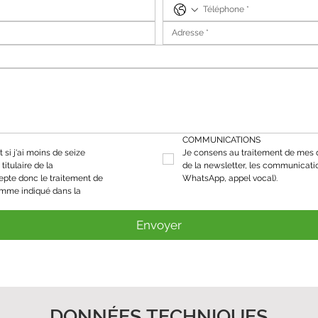
COMMUNICATIONS
 si j'ai moins de seize 
Je consens au traitement de mes d
titulaire de la 
de la newsletter, les communicati
epte donc le traitement de 
WhatsApp, appel vocal).
mes données personnelles comme indiqué dans la 
Envoyer
DONNÉES TECHNIQUES