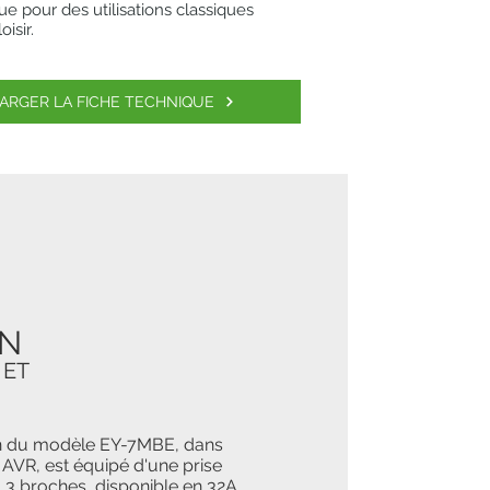
ue pour des utilisations classiques
isir.
ARGER LA FICHE TECHNIQUE
ON
 ET
ion du modèle EY-7MBE, dans
 AVR, est équipé d'une prise
 broches, disponible en 32A