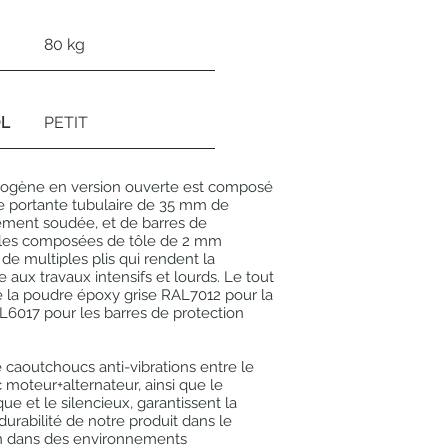
80 kg
OL
PETIT
rogène en version ouverte est composé
e portante tubulaire de 35 mm de
ement soudée, et de barres de
rales composées de tôle de 2 mm
de multiples plis qui rendent la
 aux travaux intensifs et lourds. Le tout
e la poudre époxy grise RAL7012 pour la
L6017 pour les barres de protection
e caoutchoucs anti-vibrations entre le
c moteur+alternateur, ainsi que le
que et le silencieux, garantissent la
durabilité de notre produit dans le
en dans des environnements