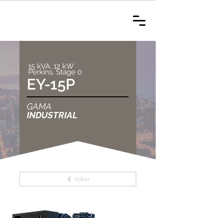
15 kVA, 12 kW
Perkins, Stage 0
EY-15P
GAMA
INDUSTRIAL
Voltar