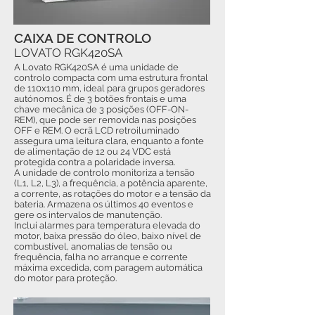
CAIXA DE CONTROLO
LOVATO RGK420SA
A Lovato RGK420SA é uma unidade de
controlo compacta com uma estrutura frontal
de 110x110 mm, ideal para grupos geradores
autónomos. É de 3 botões frontais e uma
chave mecânica de 3 posições (OFF-ON-
REM), que pode ser removida nas posições
OFF e REM. O ecrã LCD retroiluminado
assegura uma leitura clara, enquanto a fonte
de alimentação de 12 ou 24 VDC está
protegida contra a polaridade inversa.
A unidade de controlo monitoriza a tensão
(L1, L2, L3), a frequência, a potência aparente,
a corrente, as rotações do motor e a tensão da
bateria. Armazena os últimos 40 eventos e
gere os intervalos de manutenção.
Inclui alarmes para temperatura elevada do
motor, baixa pressão do óleo, baixo nível de
combustível, anomalias de tensão ou
frequência, falha no arranque e corrente
máxima excedida, com paragem automática
do motor para proteção.