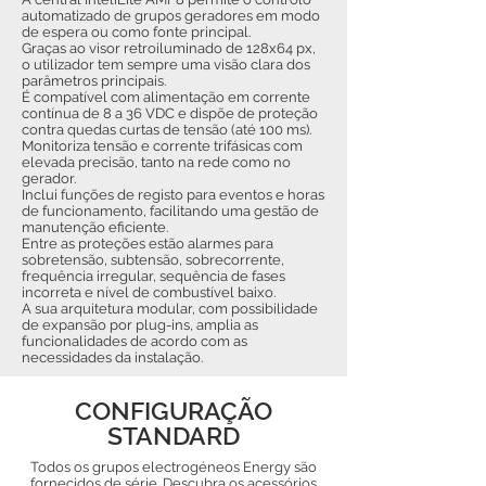
automatizado de grupos geradores em modo
de espera ou como fonte principal.
Graças ao visor retroiluminado de 128x64 px,
o utilizador tem sempre uma visão clara dos
parâmetros principais.
É compatível com alimentação em corrente
contínua de 8 a 36 VDC e dispõe de proteção
contra quedas curtas de tensão (até 100 ms).
Monitoriza tensão e corrente trifásicas com
elevada precisão, tanto na rede como no
gerador.
Inclui funções de registo para eventos e horas
de funcionamento, facilitando uma gestão de
manutenção eficiente.
Entre as proteções estão alarmes para
sobretensão, subtensão, sobrecorrente,
frequência irregular, sequência de fases
incorreta e nível de combustível baixo.
A sua arquitetura modular, com possibilidade
de expansão por plug-ins, amplia as
funcionalidades de acordo com as
necessidades da instalação.
CONFIGURAÇÃO
STANDARD
Todos os grupos electrogéneos Energy são
fornecidos de série. Descubra os acessórios