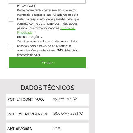
PRIVACIDADE
Declaro que tenho dezasseis anos, e se for 
menor de dezasseis, que fui autorizado pelo 
titular da responsabilidade parental, pelo que 
consinto com o tratamento dos meus dados 
pessoais conforme indicado na 
Política de 
Privacidade
*
COMUNICAÇÕES
Consinto com o tratamento dos meus dados 
pessoais para o envio de newsletters e 
comunicações por telefone (SMS, WhatsApp, 
chamada de voz).
Enviar
DADOS TÉCNICOS
15 kVA - 12 kW
POT. EM CONTÍNUO:
16,5 kVA - 13,2 kW
POT. EM EMERGÊNCIA:
22 A
AMPERAGEM: