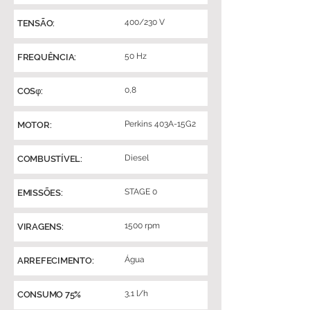
400/230 V
TENSÃO:
50 Hz
FREQUÊNCIA:
0,8
COSφ:
Perkins 403A-15G2
MOTOR:
Diesel
COMBUSTÍVEL:
STAGE 0
EMISSÕES:
1500 rpm
VIRAGENS:
Água
ARREFECIMENTO:
3,1 l/h
CONSUMO 75%