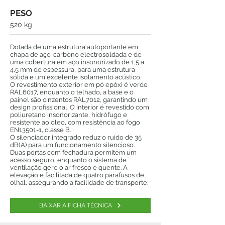
PESO
520 kg
Dotada de uma estrutura autoportante em
chapa de aço-carbono electrosoldada e de
uma cobertura em aço insonorizado de 1,5 a
4,5 mm de espessura, para uma estrutura
sólida e um excelente isolamento acústico.
O revestimento exterior em pó epóxi é verde
RAL6017, enquanto o telhado, a base e o
painel são cinzentos RAL7012, garantindo um
design profissional. O interior é revestido com
poliuretano insonorizante, hidrófugo e
resistente ao óleo, com resistência ao fogo
EN13501-1, classe B.
O silenciador integrado reduz o ruído de 35
dB(A) para um funcionamento silencioso.
Duas portas com fechadura permitem um
acesso seguro, enquanto o sistema de
ventilação gere o ar fresco e quente. A
elevação é facilitada de quatro parafusos de
olhal, assegurando a facilidade de transporte.
BAIXAR A FICHA TÉCNICA