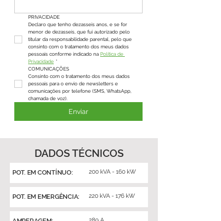
PRIVACIDADE
Declaro que tenho dezasseis anos, e se for 
menor de dezasseis, que fui autorizado pelo 
titular da responsabilidade parental, pelo que 
consinto com o tratamento dos meus dados 
pessoais conforme indicado na 
Política de 
Privacidade
*
COMUNICAÇÕES
Consinto com o tratamento dos meus dados 
pessoais para o envio de newsletters e 
comunicações por telefone (SMS, WhatsApp, 
chamada de voz).
Enviar
DADOS TÉCNICOS
200 kVA - 160 kW
POT. EM CONTÍNUO:
220 kVA - 176 kW
POT. EM EMERGÊNCIA:
289 A
AMPERAGEM: