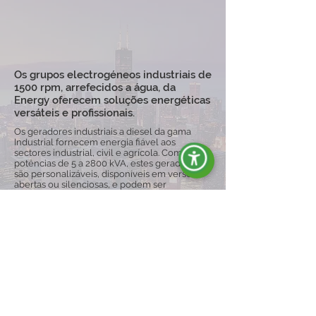
Os grupos electrogéneos industriais de
1500 rpm, arrefecidos a água, da
Energy oferecem soluções energéticas
versáteis e profissionais.
Os geradores industriais a diesel da gama
Industrial fornecem energia fiável aos
sectores industrial, civil e agrícola. Com
potências de 5 a 2800 kVA, estes geradores
são personalizáveis, disponíveis em versões
abertas ou silenciosas, e podem ser
equipados com carrinhos para uma maior
mobilidade, garantindo a continuidade
operacional mesmo em condições difíceis.
Explore a Gama
ENERGY É SINÓNIMO DE: