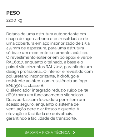
PESO
2200 kg
Dotada de uma estrutura autoportante em
chapa de aço-carbono electrosoldada e de
uma cobertura em aço insonorizado de 1,5 a
4,5 mm de espessura, para uma estrutura
sólida e um excelente isolamento acústico.
O revestimento exterior em pó epóxi é verde
RAL6017, enquanto o telhado, a base e o
painel são cinzentos RAL7012, garantindo um
design profissional. O interior é revestido com
poliuretano insonorizante, hidrófugo e
resistente ao óleo, com resistência ao fogo
EN13501-1, classe B.
O silenciador integrado reduz o ruído de 35
dB(A) para um funcionamento silencioso.
Duas portas com fechadura permitem um
acesso seguro, enquanto o sistema de
ventilação gere o ar fresco e quente. A
elevação é facilitada de dois olhais,
garantindo a facilidade de transporte.
BAIXAR A FICHA TÉCNICA