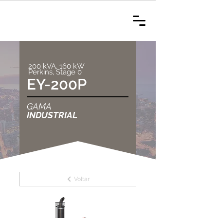
200 kVA, 160 kW
Perkins, Stage 0
EY-200P
GAMA
INDUSTRIAL
Voltar