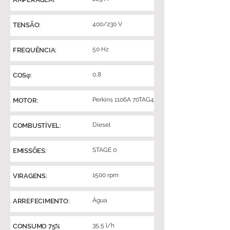
400/230 V
TENSÃO:
50 Hz
FREQUÊNCIA:
0,8
COSφ:
Perkins 1106A 70TAG4
MOTOR:
Diesel
COMBUSTÍVEL:
STAGE 0
EMISSÕES:
1500 rpm
VIRAGENS:
Água
ARREFECIMENTO:
35,5 l/h
CONSUMO 75%