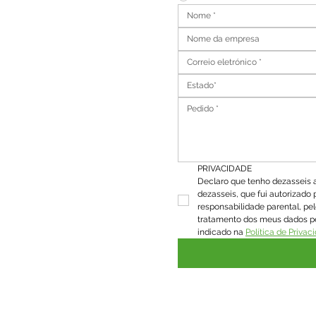
Estado*
PRIVACIDADE
Declaro que tenho dezasseis a
dezasseis, que fui autorizado pe
responsabilidade parental, pe
tratamento dos meus dados p
indicado na 
Política de Privac