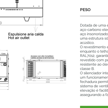
PESO
Dotada de uma e
aço-carbono ele
aço insonorizado
uma estrutura s
acústico.
O revestimento 
enquanto o telha
RAL7012, garanti
revestido com po
resistente ao ól
classe B.
O silenciador in
um funcionament
fechadura permi
sistema de venti
elevação é facili
assegurando a fa