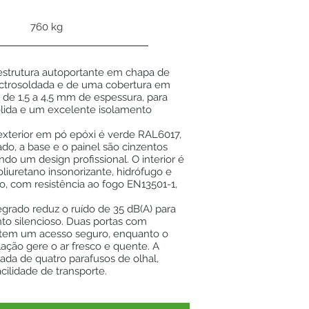
760 kg
strutura autoportante em chapa de
ctrosoldada e de uma cobertura em
 de 1,5 a 4,5 mm de espessura, para
ólida e um excelente isolamento
exterior em pó epóxi é verde RAL6017,
do, a base e o painel são cinzentos
ndo um design profissional. O interior é
liuretano insonorizante, hidrófugo e
eo, com resistência ao fogo EN13501-1,
tegrado reduz o ruído de 35 dB(A) para
o silencioso. Duas portas com
tem um acesso seguro, enquanto o
lação gere o ar fresco e quente. A
tada de quatro parafusos de olhal,
cilidade de transporte.