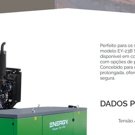
Perfeito para os s
modelo EY-23B S
disponível em co
com opções de p
Concebido para 
prolongada, ofe
segura.
DADOS P
Tensão 