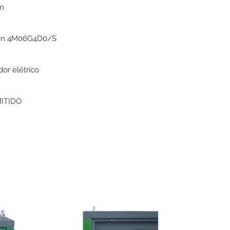
pm
in 4M06G4D0/S
or elétrico
ITIDO