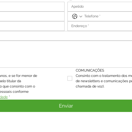
COMUNICAÇÕES
nos, e se for menor de 
Consinto com o tratamento dos me
lo titular da 
de newsletters e comunicações po
lo que consinto com o 
chamada de voz).
essoais conforme 
idade
*
Enviar