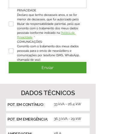
PRIVACIDADE
Declaro que tenho dezasseis anos, e se for 
menor de dezasseis, que fui autorizado pelo 
titular da responsabilidade parental, pelo que 
consinto com o tratamento dos meus dados 
pessoais conforme indicado na 
Política de 
Privacidade
*
COMUNICAÇÕES
Consinto com o tratamento dos meus dados 
pessoais para o envio de newsletters e 
comunicações por telefone (SMS, WhatsApp, 
chamada de voz).
Enviar
DADOS TÉCNICOS
33 kVA - 26,4 kW
POT. EM CONTÍNUO:
36,3 kVA - 29 kW
POT. EM EMERGÊNCIA:
48 A
AMPERAGEM: