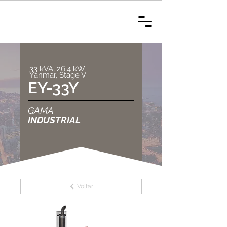
33 kVA, 26,4 kW
Yanmar, Stage V
EY-33Y
GAMA
INDUSTRIAL
Voltar