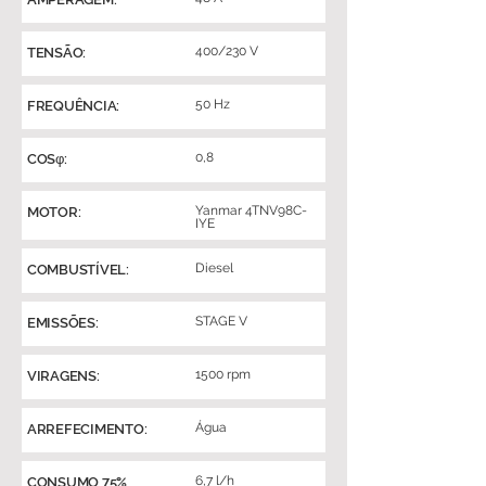
400/230 V
TENSÃO:
50 Hz
FREQUÊNCIA:
0,8
COSφ:
Yanmar 4TNV98C-
MOTOR:
IYE
Diesel
COMBUSTÍVEL:
STAGE V
EMISSÕES:
1500 rpm
VIRAGENS:
Água
ARREFECIMENTO:
6,7 l/h
CONSUMO 75%