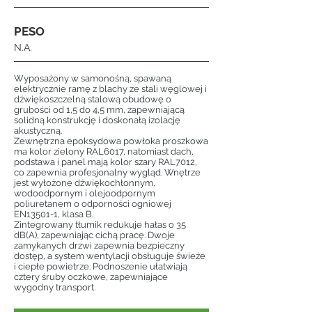
PESO
N.A.
Wyposażony w samonośną, spawaną
elektrycznie ramę z blachy ze stali węglowej i
dźwiękoszczelną stalową obudowę o
grubości od 1,5 do 4,5 mm, zapewniającą
solidną konstrukcję i doskonałą izolację
akustyczną.
Zewnętrzna epoksydowa powłoka proszkowa
ma kolor zielony RAL6017, natomiast dach,
podstawa i panel mają kolor szary RAL7012,
co zapewnia profesjonalny wygląd. Wnętrze
jest wyłożone dźwiękochłonnym,
wodoodpornym i olejoodpornym
poliuretanem o odporności ogniowej
EN13501-1, klasa B.
Zintegrowany tłumik redukuje hałas o 35
dB(A), zapewniając cichą pracę. Dwoje
zamykanych drzwi zapewnia bezpieczny
dostęp, a system wentylacji obsługuje świeże
i ciepłe powietrze. Podnoszenie ułatwiają
cztery śruby oczkowe, zapewniające
wygodny transport.