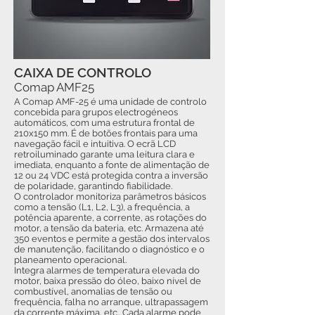
CAIXA DE CONTROLO
Comap AMF25
A Comap AMF-25 é uma unidade de controlo
concebida para grupos electrogéneos
automáticos, com uma estrutura frontal de
210x150 mm. É de botões frontais para uma
navegação fácil e intuitiva. O ecrã LCD
retroiluminado garante uma leitura clara e
imediata, enquanto a fonte de alimentação de
12 ou 24 VDC está protegida contra a inversão
de polaridade, garantindo fiabilidade.
O controlador monitoriza parâmetros básicos
como a tensão (L1, L2, L3), a frequência, a
potência aparente, a corrente, as rotações do
motor, a tensão da bateria, etc. Armazena até
350 eventos e permite a gestão dos intervalos
de manutenção, facilitando o diagnóstico e o
planeamento operacional.
Integra alarmes de temperatura elevada do
motor, baixa pressão do óleo, baixo nível de
combustível, anomalias de tensão ou
frequência, falha no arranque, ultrapassagem
da corrente máxima, etc.. Cada alarme pode