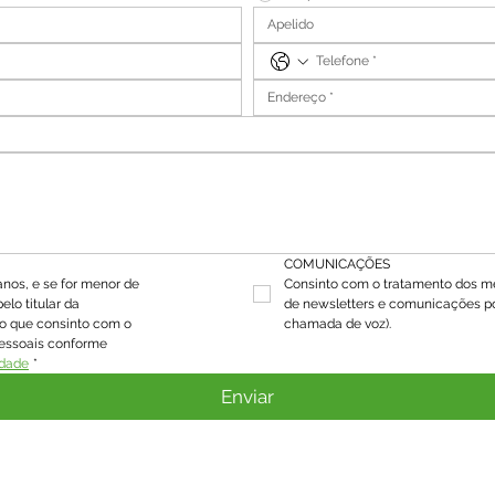
COMUNICAÇÕES
nos, e se for menor de 
Consinto com o tratamento dos me
lo titular da 
de newsletters e comunicações po
lo que consinto com o 
chamada de voz).
essoais conforme 
idade
*
Enviar