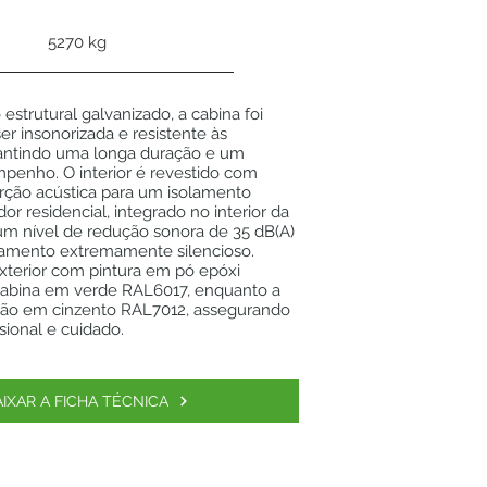
5270 kg
estrutural galvanizado, a cabina foi
er insonorizada e resistente às
rantindo uma longa duração e um
penho. O interior é revestido com
orção acústica para um isolamento
dor residencial, integrado no interior da
um nível de redução sonora de 35 dB(A)
amento extremamente silencioso.
terior com pintura em pó epóxi
abina em verde RAL6017, enquanto a
 são em cinzento RAL7012, assegurando
sional e cuidado.
AIXAR A FICHA TÉCNICA