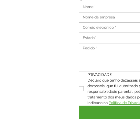
Estado*
PRIVACIDADE
Declaro que tenho dezasseis a
dezasseis, que fui autorizado pe
responsabilidade parental, pe
tratamento dos meus dados p
indicado na 
Política de Privac