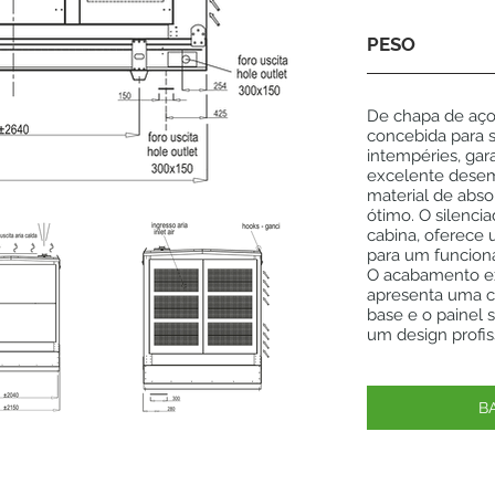
PESO
De chapa de aço 
concebida para s
intempéries, ga
excelente desem
material de abs
ótimo. O silencia
cabina, oferece 
para um funcion
O acabamento ex
apresenta uma c
base e o painel
um design profis
B