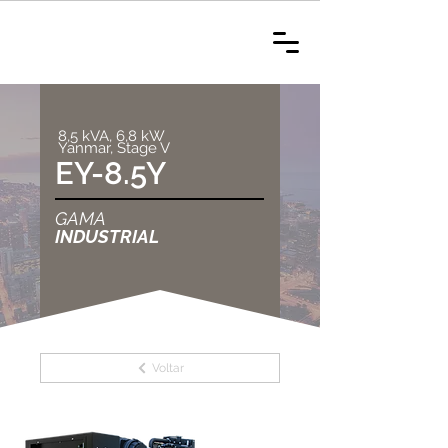
8,5 kVA, 6,8 kW
Yanmar, Stage V
EY-8.5Y
GAMA
INDUSTRIAL
Voltar