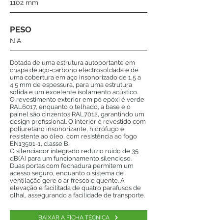
1102 mm
PESO
N.A.
Dotada de uma estrutura autoportante em
chapa de aço-carbono electrosoldada e de
uma cobertura em aço insonorizado de 1,5 a
4,5 mm de espessura, para uma estrutura
sólida e um excelente isolamento acústico.
O revestimento exterior em pó epóxi é verde
RAL6017, enquanto o telhado, a base e o
painel são cinzentos RAL7012, garantindo um
design profissional. O interior é revestido com
poliuretano insonorizante, hidrófugo e
resistente ao óleo, com resistência ao fogo
EN13501-1, classe B.
O silenciador integrado reduz o ruído de 35
dB(A) para um funcionamento silencioso.
Duas portas com fechadura permitem um
acesso seguro, enquanto o sistema de
ventilação gere o ar fresco e quente. A
elevação é facilitada de quatro parafusos de
olhal, assegurando a facilidade de transporte.
BAIXAR A FICHA TÉCNICA