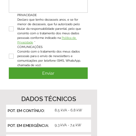
PRIVACIDADE
Declaro que tenho dezasseis anos, e se for 
menor de dezasseis, que fui autorizado pelo 
titular da responsabilidade parental, pelo que 
consinto com o tratamento dos meus dados 
pessoais conforme indicado na 
Política de 
Privacidade
*
COMUNICAÇÕES
Consinto com o tratamento dos meus dados 
pessoais para o envio de newsletters e 
comunicações por telefone (SMS, WhatsApp, 
chamada de voz).
Enviar
DADOS TÉCNICOS
8,5 kVA - 6,8 kW
POT. EM CONTÍNUO:
9,3 kVA - 7,4 kW
POT. EM EMERGÊNCIA: