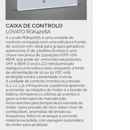
CAIXA DE CONTROLO
LOVATO RGK420SA
A Lovato RGK420SA é uma unidade de
controlo compacta com uma estrutura frontal
de 110x110 mm, ideal para grupos geradores
autónomos. É de 3 botões frontais e uma
chave mecânica de 3 posições (OFF-ON-
REM), que pode ser removida nas posições
OFF e REM. O ecrã LCD retroiluminado
assegura uma leitura clara, enquanto a fonte
de alimentação de 12 ou 24 VDC está
protegida contra a polaridade inversa.
A unidade de controlo monitoriza a tensão
(L1, L2, L3), a frequência, a potência aparente,
a corrente, as rotações do motor e a tensão da
bateria. Armazena os últimos 40 eventos e
gere os intervalos de manutenção.
Inclui alarmes para temperatura elevada do
motor, baixa pressão do óleo, baixo nível de
combustível, anomalias de tensão ou
frequência, falha no arranque e corrente
máxima excedida, com paragem automática
do motor para proteção.