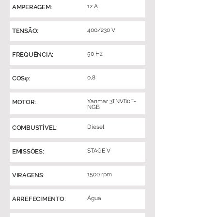
12 A
AMPERAGEM:
400/230 V
TENSÃO:
50 Hz
FREQUÊNCIA:
0,8
COSφ:
Yanmar 3TNV80F-
MOTOR:
NGB
Diesel
COMBUSTÍVEL:
STAGE V
EMISSÕES:
1500 rpm
VIRAGENS:
Água
ARREFECIMENTO: