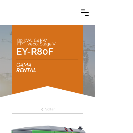
80 kVA, 64 kW
FPT Iveco, Stage V
EY-R80F
GAMA
RENTAL
Voltar