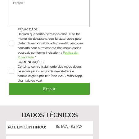
PRIVACIDADE
Declaro que tenho dezasseis anos, e se for 
menor de dezasseis, que fui autorizado pelo 
titular da responsabilidade parental, pelo que 
consinto com o tratamento dos meus dados 
pessoais conforme indicado na 
Política de 
Privacidade
*
COMUNICAÇÕES
Consinto com o tratamento dos meus dados 
pessoais para o envio de newsletters e 
comunicações por telefone (SMS, WhatsApp, 
chamada de voz).
Enviar
DADOS TÉCNICOS
80 kVA - 64 kW
POT. EM CONTÍNUO: