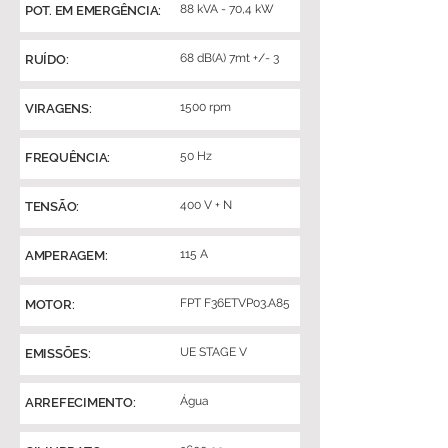
88 kVA - 70,4 kW
POT. EM EMERGÊNCIA:
68 dB(A) 7mt +/- 3
RUÍDO:
1500 rpm
VIRAGENS:
50 Hz
FREQUÊNCIA:
400 V + N
TENSÃO:
115 A
AMPERAGEM:
FPT F36ETVP03.A85
MOTOR:
UE STAGE V
EMISSÕES:
Água
ARREFECIMENTO: