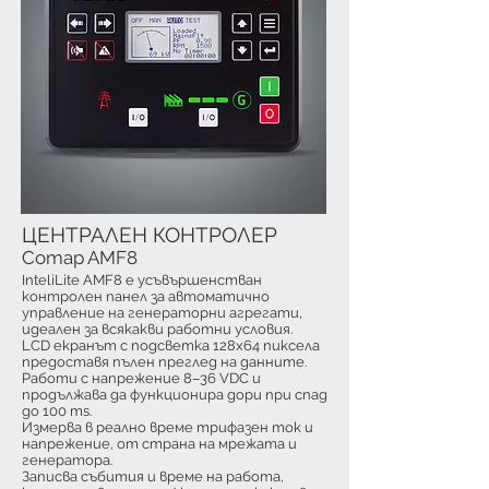
ЦЕНТРАЛЕН КОНТРОЛЕР
Comap AMF8
InteliLite AMF8 е усъвършенстван
контролен панел за автоматично
управление на генераторни агрегати,
идеален за всякакви работни условия.
LCD екранът с подсветка 128x64 пиксела
предоставя пълен преглед на данните.
Работи с напрежение 8–36 VDC и
продължава да функционира дори при спад
до 100 ms.
Измерва в реално време трифазен ток и
напрежение, от страна на мрежата и
генератора.
Записва събития и време на работа,