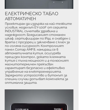
ЕЛЕКТРИЧЕСКО ТАБЛО
АВТОМАТИЧЕН
Проектиран да издържа на най-тежките
условия, моделът EY-100F от серията
INDUSTRIAL съчетава здравина и
надеждност. Боядисаният стоманен
шкаф, сертифициран по IP44, е снабден с
врата с прозорец и заключване с ключ за
по-голяма сигурност. Контролният
панел Comap AMF8, намиращ се в
автоматичната кутия, осигурява
прецизен контрол, докато клемната
кутия с пълна мощност и 4-полюсният
магнитотермичен прекъсвач
гарантират безопасно и ефективно
управление на електроенергията.
Зарядното устройство и бутонът за
спешни случаи допълват комплекта за
оптимална защита.