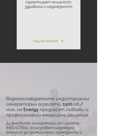
гарантират мощност,
здравина и надеждност.
Научи повече
Водноохлаждаемите индустриални
генераторни агрегати, 1500 об./
мин. на Energy предлагат гъвкави и
професионални енергийни решения.
Дизеловите генератори от гамата
INDUSTRIAL осигуряват надеждна
енергия за промишлени, граждански и