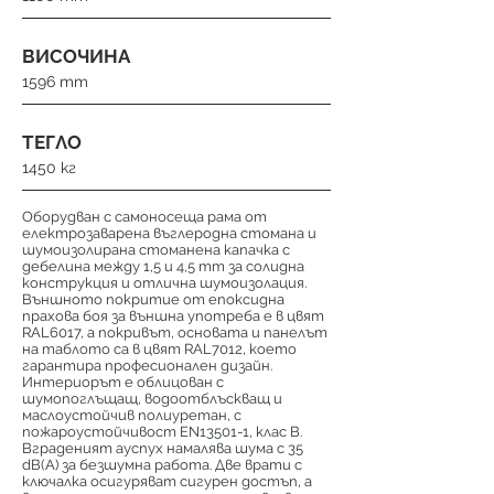
ВИСОЧИНА
1596 mm
ТЕГЛО
1450 кг
Оборудван с самоносеща рама от
електрозаварена въглеродна стомана и
шумоизолирана стоманена капачка с
дебелина между 1,5 и 4,5 mm за солидна
конструкция и отлична шумоизолация.
Външното покритие от епоксидна
прахова боя за външна употреба е в цвят
RAL6017, а покривът, основата и панелът
на таблото са в цвят RAL7012, което
гарантира професионален дизайн.
Интериорът е облицован с
шумопоглъщащ, водоотблъскващ и
маслоустойчив полиуретан, с
пожароустойчивост EN13501-1, клас B.
Вграденият ауспух намалява шума с 35
dB(A) за безшумна работа. Две врати с
ключалка осигуряват сигурен достъп, а