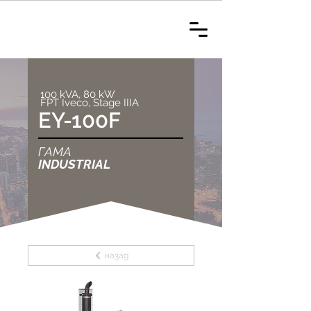
100 kVA, 80 kW
FPT Iveco, Stage IIIA
EY-100F
ГАМА
INDUSTRIAL
назад