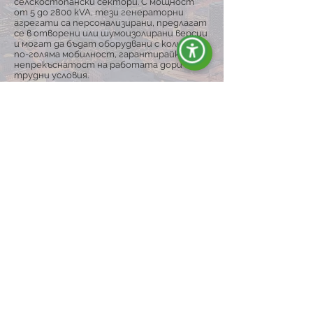
селскостопански сектори. С мощност
от 5 до 2800 kVA, тези генераторни
агрегати са персонализирани, предлагат
се в отворени или шумоизолирани версии
и могат да бъдат оборудвани с колички за
по-голяма мобилност, гарантирайки
непрекъснатост на работата дори в
трудни условия.
Разгледай гамата
ENERGY Е СИНОНИМ НА:
Качество и
надеждност</span>
Ние сме специализиран и мотивиран
екип, който произвежда и
разпространява генератори на ток на
международния пазар, гарантирайки
качество, надеждност и
професионализъм.
Иновации и креативностà