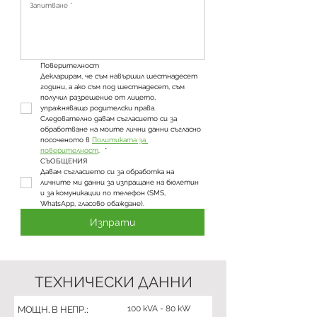
Поверителност
Декларирам, че съм навършил шестнадесет 
години, а ако съм под шестнадесет, съм 
получил разрешение от лицето, 
упражняващо родителски права. 
Следователно давам съгласието си за 
обработване на моите лични данни съгласно 
посоченото в 
Политиката за 
поверителност
. 
*
СЪОБЩЕНИЯ
Давам съгласието си за обработка на 
личните ми данни за изпращане на бюлетин 
и за комуникации по телефон (SMS, 
WhatsApp, гласово обаждане).
Изпрати
ТЕХНИЧЕСКИ ДАННИ
100 kVA - 80 kW
МОЩН. В НЕПР.: