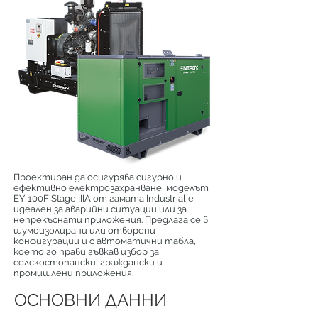
Проектиран да осигурява сигурно и
ефективно електрозахранване, моделът
EY-100F Stage IIIA от гамата Industrial е
идеален за аварийни ситуации или за
непрекъснати приложения. Предлага се в
шумоизолирани или отворени
конфигурации и с автоматични табла,
което го прави гъвкав избор за
селскостопански, граждански и
промишлени приложения.
ОСНОВНИ ДАННИ