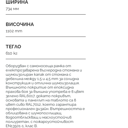
ШИРИНА
734 мм
ВИСОЧИНА
1102 mm
ТЕГЛО
610 кг
Оборудван с самоносеща рамка от
електрозаварена въглеродна стомана и
шумоизолиран капак от стомана с
дебелина между 1,5 и 4,5 mm за солидна
конструкция и отлична шумоизолация.
Външното покритие от епоксидна
прахова боя за външна употреба е в цвят
зелено RAL6017, докато покривът,
основата и панелът на таблото са в
цвят сиво RAL7012, което гарантира
професионален дизайн. Вътрешността е
облицована с шумопоглъщащ,
водоотблъскващ и маслоустойчив
полиуретан, с пожароустойчивост
EN13501-1, клас B.