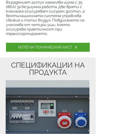
Вграденият ауспух намалява шума с 35
dB(A) за безшумна работа. Две врати с
ключалка осигуряват сигурен достъп, а
вентилационната система управлява
свежия и топъл въздух. Повдигането се
улеснява от четири уши, което
осигурява практичност при
транспортирането.
ИЗТЕГЛИ ТЕХНИЧЕСКИЯ ЛИСТ
СПЕЦИФИКАЦИИ НА
ПРОДУКТА