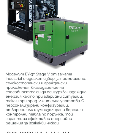
Моделът EY-3Y Stage V от гамата
Industrial е идеален избор за промишлени,
селскостопански и граждански
приложения, благодарение на
способността си да осигурява надеждна
енергия както при аварийни ситуации,
така и при продължителна употреба. С
персонализирани конфигурации,
отворени или шумоизолирани версии и
контролни табла по поръчка, той
гарантира ефективни енергийни
решения за всякакви нужди.