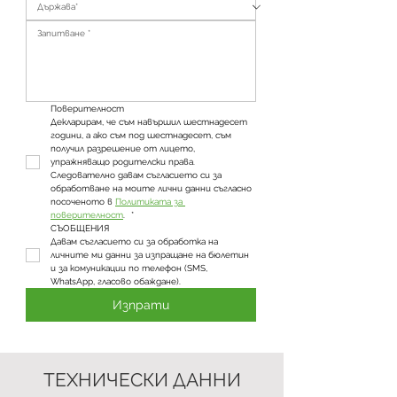
Поверителност
Декларирам, че съм навършил шестнадесет 
години, а ако съм под шестнадесет, съм 
получил разрешение от лицето, 
упражняващо родителски права. 
Следователно давам съгласието си за 
обработване на моите лични данни съгласно 
посоченото в 
Политиката за 
поверителност
. 
*
СЪОБЩЕНИЯ
Давам съгласието си за обработка на 
личните ми данни за изпращане на бюлетин 
и за комуникации по телефон (SMS, 
WhatsApp, гласово обаждане).
Изпрати
ТЕХНИЧЕСКИ ДАННИ