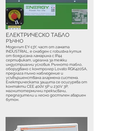
ЕЛЕКТРИЧЕСКО ТАБЛО
РЪЧНО
Моделът EY-13Y, част от гамата
INDUSTRIAL, е снабден с robustна кутия
от боядисана ламарина с IP44
сертификат, идеална за тежки
индустриални условия. Ръчното табло,
оборудвано с контролер Lovato RGK420SA,
предлага пълно наблюдение и
усъвършенствана алармена система.
Електрическата защита се осигурява от
контакти CEE 400V 5P и 230V 3P,
магнитотермични прекъсвачи,
предпазители и лесно достъпен авариен
бутон.