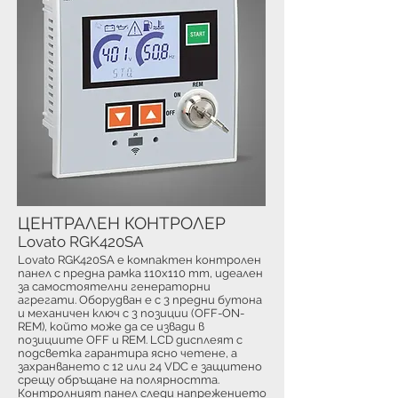
ЦЕНТРАЛЕН КОНТРОЛЕР
Lovato RGK420SA
Lovato RGK420SA е компактен контролен
панел с предна рамка 110x110 mm, идеален
за самостоятелни генераторни
агрегати. Оборудван е с 3 предни бутона
и механичен ключ с 3 позиции (OFF-ON-
REM), който може да се извади в
позициите OFF и REM. LCD дисплеят с
подсветка гарантира ясно четене, а
захранването с 12 или 24 VDC е защитено
срещу обръщане на полярността.
Контролният панел следи напрежението