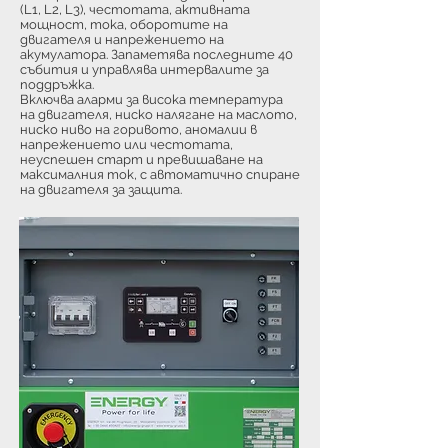
(L1, L2, L3), честотата, активната
мощност, тока, оборотите на
двигателя и напрежението на
акумулатора. Запаметява последните 40
събития и управлява интервалите за
поддръжка.
Включва аларми за висока температура
на двигателя, ниско налягане на маслото,
ниско ниво на горивото, аномалии в
напрежението или честотата,
неуспешен старт и превишаване на
максималния ток, с автоматично спиране
на двигателя за защита.