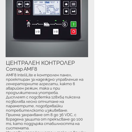
ЦЕНТРАЛЕН КОНТРОЛЕР
Comap AMF8
AMF8 InteliLite е контролен панел,
проектиран за надеждно управление на
генераторните агрегати, както в
аварийен режим, така и при
продължителна употреба.
Дисплеят с подсветка 128x64 пиксела
позволява лесно отчитане на
параметрите, подобрявайки
потребителското изживяване.
Приема захранване от 8 до 36 VDC, с
вградена защита от прекъсване до 100
ms, като поддържа стабилността на
системата.