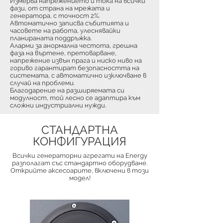
Измерва напрежението и тока на всички
фази, от страна на мрежата и
генератора, с точност 2%.
Автоматично записва събитията и
часовете на работа, улеснявайки
планираната поддръжка.
Аларми за анормална честота, грешна
фаза на въртене, претоварване,
напрежение извън прага и ниско ниво на
гориво гарантират безопасността на
системата, с автоматично изключване в
случай на проблеми.
Благодарение на разширяемата си
модулност, той лесно се адаптира към
сложни индустриални нужди.
СТАНДАРТНА
КОНФИГУРАЦИЯ
Всички генераторни агрегати на Energy
разполагат със стандартно оборудване.
Открийте аксесоарите, включени в този
модел!