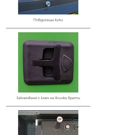
Повдигащи куки.
Заключване с ключ на всички врати.