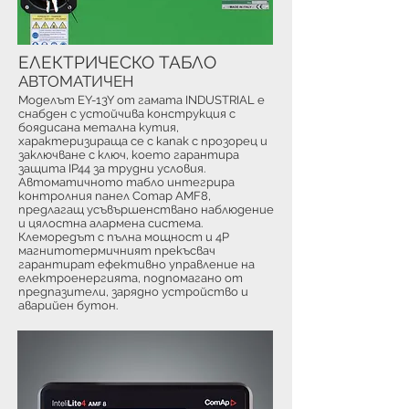
ЕЛЕКТРИЧЕСКО ТАБЛО
АВТОМАТИЧЕН
Моделът EY-13Y от гамата INDUSTRIAL е
снабден с устойчива конструкция с
боядисана метална кутия,
характеризираща се с капак с прозорец и
заключване с ключ, което гарантира
защита IP44 за трудни условия.
Автоматичното табло интегрира
контролния панел Comap AMF8,
предлагащ усъвършенствано наблюдение
и цялостна алармена система.
Клеморедът с пълна мощност и 4P
магнитотермичният прекъсвач
гарантират ефективно управление на
електроенергията, подпомагано от
предпазители, зарядно устройство и
аварийен бутон.