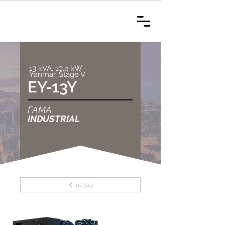
13 kVA, 10,4 kW
Yanmar, Stage V
EY-13Y
ГАМА
INDUSTRIAL
назад