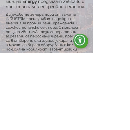
мин. на Energy предлагат гъвкави и
професионални енергийни решения.
Дизеловите генератори от гамата
INDUSTRIAL осигуряват надеждна
енергия за промишлени, граждански и
селскостопански сектори. С мощност
от 5 до 2800 kVA, тези генераторни
агрегати са персонализирани, предлагат
се в отворени или шумоизолирани версии
и могат да бъдат оборудвани с колички за
по-голяма мобилност, гарантирайки
непрекъснатост на работата дори в
трудни условия.
Разгледай гамата
ENERGY Е СИНОНИМ НА:
Качество и
надеждност</span>
Ние сме специализиран и мотивиран
екип, който произвежда и
разпространява генератори на ток на