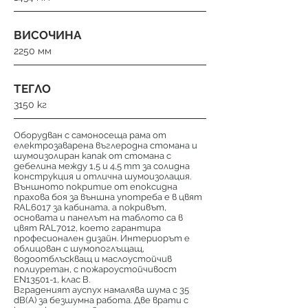
ВИСОЧИНА
2250 мм
ТЕГЛО
3150 кг
Оборудван с самоносеща рама от
електрозаварена въглеродна стомана и
шумоизолиран капак от стомана с
дебелина между 1,5 и 4,5 mm за солидна
конструкция и отлична шумоизолация.
Външното покритие от епоксидна
прахова боя за външна употреба е в цвят
RAL6017 за кабината, а покривът,
основата и панелът на таблото са в
цвят RAL7012, което гарантира
професионален дизайн. Интериорът е
облицован с шумопоглъщащ,
водоотблъскващ и маслоустойчив
полиуретан, с пожароустойчивост
EN13501-1, клас B.
Вграденият ауспух намалява шума с 35
dB(A) за безшумна работа. Две врати с