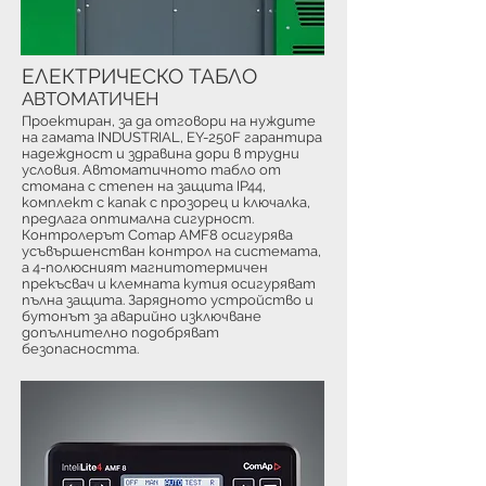
ЕЛЕКТРИЧЕСКО ТАБЛО
АВТОМАТИЧЕН
Проектиран, за да отговори на нуждите
на гамата INDUSTRIAL, EY-250F гарантира
надеждност и здравина дори в трудни
условия. Автоматичното табло от
стомана с степен на защита IP44,
комплект с капак с прозорец и ключалка,
предлага оптимална сигурност.
Контролерът Comap AMF8 осигурява
усъвършенстван контрол на системата,
а 4-полюсният магнитотермичен
прекъсвач и клемната кутия осигуряват
пълна защита. Зарядното устройство и
бутонът за аварийно изключване
допълнително подобряват
безопасността.