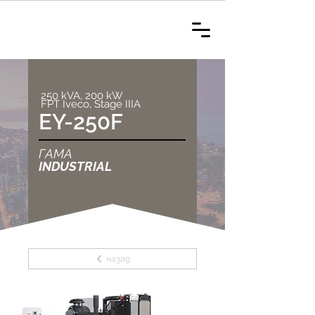
250 kVA, 200 kW
FPT Iveco, Stage IIIA
EY-250F
ГАМА
INDUSTRIAL
назад