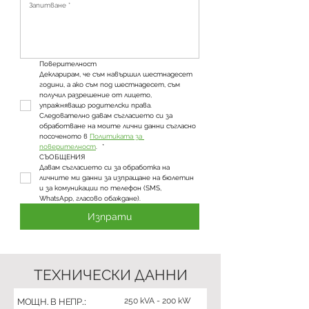
Поверителност
Декларирам, че съм навършил шестнадесет 
години, а ако съм под шестнадесет, съм 
получил разрешение от лицето, 
упражняващо родителски права. 
Следователно давам съгласието си за 
обработване на моите лични данни съгласно 
посоченото в 
Политиката за 
поверителност
. 
*
СЪОБЩЕНИЯ
Давам съгласието си за обработка на 
личните ми данни за изпращане на бюлетин 
и за комуникации по телефон (SMS, 
WhatsApp, гласово обаждане).
Изпрати
ТЕХНИЧЕСКИ ДАННИ
250 kVA - 200 kW
МОЩН. В НЕПР.: