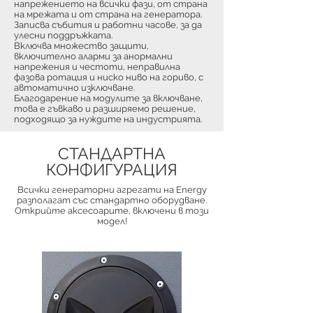
напрежението на всички фази, от страна
на мрежата и от страна на генератора.
Записва събития и работни часове, за да
улесни поддръжката.
Включва множество защити,
включително аларми за анормални
напрежения и честоти, неправилна
фазова ротация и ниско ниво на гориво, с
автоматично изключване.
Благодарение на модулите за включване,
това е гъвкаво и разширяемо решение,
подходящо за нуждите на индустрията.
СТАНДАРТНА
КОНФИГУРАЦИЯ
Всички генераторни агрегати на Energy
разполагат със стандартно оборудване.
Открийте аксесоарите, включени в този
модел!