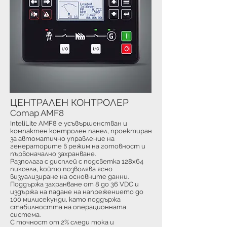
ЦЕНТРАЛЕН КОНТРОЛЕР
Comap AMF8
InteliLite AMF8 е усъвършенстван и
компактен контролен панел, проектиран
за автоматично управление на
генераторите в режим на готовност и
първоначално захранване.
Разполага с дисплей с подсветка 128x64
пиксела, който позволява ясно
визуализиране на основните данни.
Поддържа захранване от 8 до 36 VDC и
издържа на падане на напрежението до
100 милисекунди, като поддържа
стабилността на операционната
система.
С точност от 2% следи тока и