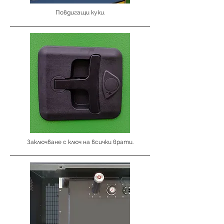
Повдигащи куки.
Заключване с ключ на всички врати.